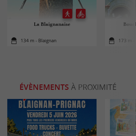
La Blaignanaise
Boucl
134 m - Blaignan
173 m -
ÉVÈNEMENTS
À PROXIMITÉ