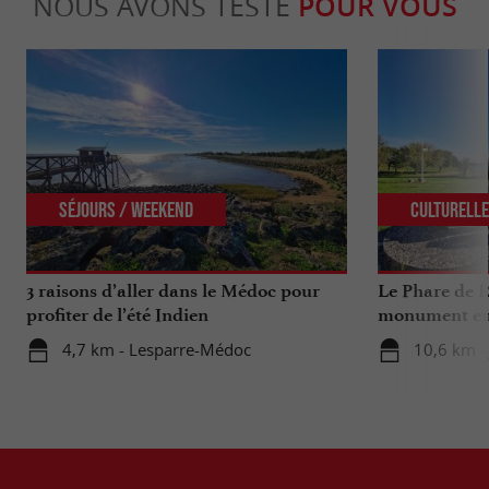
NOUS AVONS TESTÉ
POUR VOUS
Séjours / Weekend
Culturell
3 raisons d’aller dans le Médoc pour
Le Phare de R
profiter de l’été Indien
monument emb
Médocaine
4,7 km - Lesparre-Médoc
10,6 km -