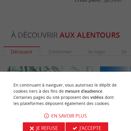
@Cirkwi
À DÉCOUVRIR
AUX ALENTOURS
Découvrir
S'informer
Se loger
Se r
En continuant à naviguer, vous autorisez le dépôt de
cookies tiers à des fins de
mesure d'audience
.
Certaines pages du site proposent des
vidéos
dont
les plateformes déposent également des cookies.
EN SAVOIR PLUS
JE REFUSE
J'ACCEPTE