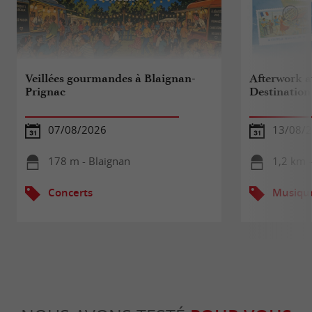
Veillées gourmandes à Blaignan-
Afterwork a
Prignac
Destinatio
07/08/2026
13/08/
178 m - Blaignan
1,2 km -
Concerts
Musiqu