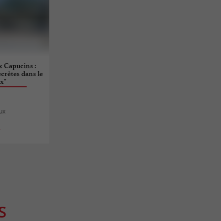
x Capucins :
crètes dans le
x"
ux
s
S