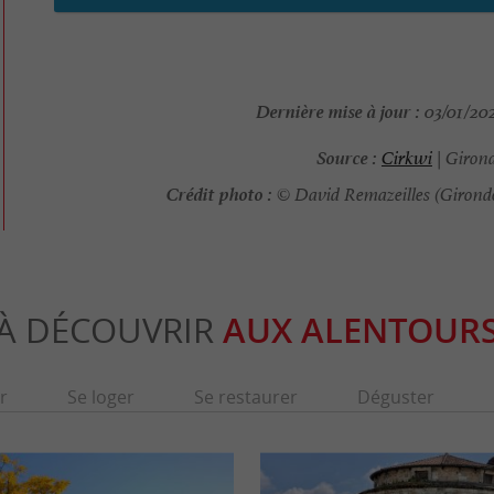
Dernière mise à jour :
03/01/202
Source :
Cirkwi
| Giron
Crédit photo :
© David Remazeilles (Girond
À DÉCOUVRIR
AUX ALENTOUR
r
Se loger
Se restaurer
Déguster