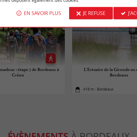
ormes déposent également des cookies.
EN SAVOIR PLUS
JE REFUSE
J'A
adour : étape 7 de Bordeaux à
L'Estuaire de la Gironde au
Créon
Bordeaux
418 m - Bordeaux
ÉVÈNEMENTS
À BORDEAUX