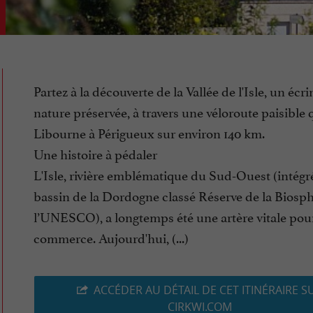
Partez à la découverte de la Vallée de l'Isle, un écri
nature préservée, à travers une véloroute paisible q
Libourne à Périgueux sur environ 140 km.
Une histoire à pédaler
L'Isle, rivière emblématique du Sud-Ouest (intégr
bassin de la Dordogne classé Réserve de la Biosp
l’UNESCO), a longtemps été une artère vitale pour
commerce. Aujourd'hui, (...)
ACCÉDER AU DÉTAIL DE CET ITINÉRAIRE S
CIRKWI.COM