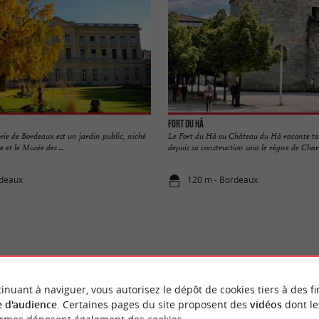
Fort du Hâ
rie de Bordeaux est un jardin public, niché
Le Fort du Hâ ou Château du Hâ raconte tou
e et le Musée des ...
depuis sa construction sous le règne de Charles
rdeaux
120 m - Bordeaux
VOUS AIMEREZ
AUSSI
inuant à naviguer, vous autorisez le dépôt de cookies tiers à des fi
 d'audience
. Certaines pages du site proposent des
vidéos
dont le