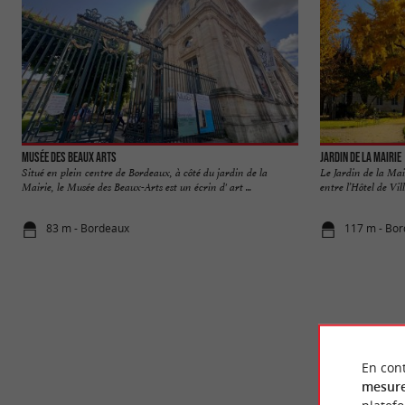
Musée des Beaux Arts
Jardin de la Mairie
Situé en plein centre de Bordeaux, à côté du jardin de la
Le Jardin de la Mai
Mairie, le Musée des Beaux-Arts est un écrin d' art ...
entre l’Hôtel de Vill
83 m - Bordeaux
117 m - Bo
En cont
mesure