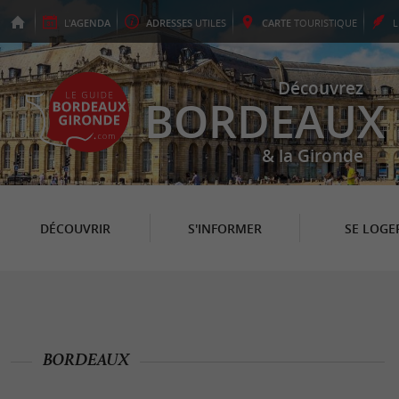
L'
AGENDA
ADRESSES
UTILES
CARTE
TOURISTIQUE
Découvrez
BORDEAUX
& la Gironde
DÉCOUVRIR
S'INFORMER
SE LOGE
BORDEAUX