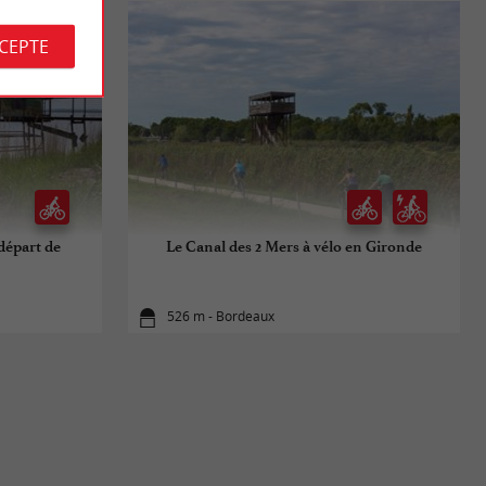
CCEPTE
 départ de
Le Canal des 2 Mers à vélo en Gironde
526 m - Bordeaux