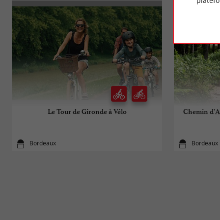
platef
Le Tour de Gironde à Vélo
Chemin d'Am
Bordeaux
Bordeaux