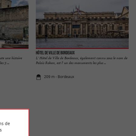
Hôtel de Ville de Bordeaux
te une histoire
L' Hôtel de Ville de Bordeaux, également connu sous le nom de
 7. ...
Palais Rohan, est l' un des monuments les plus ...
209 m - Bordeaux
ns de
s