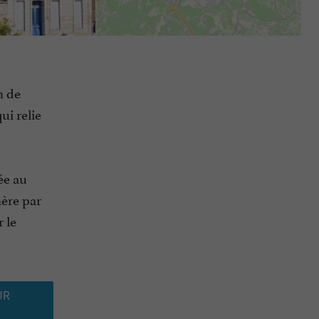
n de
ui relie
ée au
hère par
 le
UR