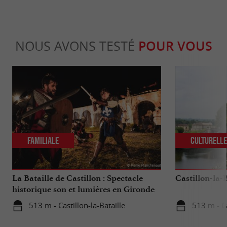
NOUS AVONS TESTÉ
POUR VOUS
Familiale
Culturell
La Bataille de Castillon : Spectacle
Castillon-la-B
historique son et lumières en Gironde
513 m - Castillon-la-Bataille
513 m - Ca