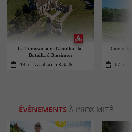
La Transversale : Castillon-la-
Boucle des
Bataille à Blasimon
14 m - Castillon-la-Bataille
67 m - Ca
ÉVÈNEMENTS
À PROXIMITÉ