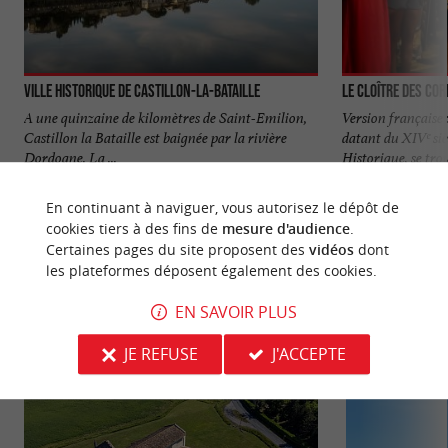
Ville historique de Castillon-la-Bataille
Le Cloître des Cor
A une quinzaine de kilomètres de Saint-Emilion,
Version française 
Castillon la Bataille est baignée par la rivière
datant du XIVᵉ si
Dordogne. La ...
Historique, se trou
1,4 km - Castillon-la-Bataille
10,3 km - 
En continuant à naviguer, vous autorisez le dépôt de
cookies tiers à des fins de
mesure d'audience
.
Certaines pages du site proposent des
vidéos
dont
les plateformes déposent également des cookies.
EN SAVOIR PLUS
VOUS AIMEREZ
AUSSI
JE REFUSE
J'ACCEPTE