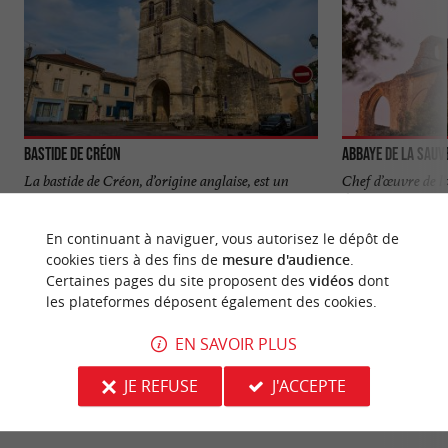
Bastide de Créon
Abbaye de La Sauv
La bastide de Créon, d’origine anglaise, est un
Chef d’œuvre de l
joyau du patrimoine architectural de la Gironde.
Âge, cette abbaye 
Elle témoigne ...
hors du ...
En continuant à naviguer, vous autorisez le dépôt de
cookies tiers à des fins de
mesure d'audience
.
118 m - Créon
3,0 km - L
Certaines pages du site proposent des
vidéos
dont
les plateformes déposent également des cookies.
EN SAVOIR PLUS
JE REFUSE
J'ACCEPTE
VOUS AIMEREZ
AUSSI