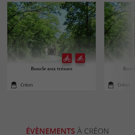
Boucle aux trésors
Boucl
Créon
Créon
ÉVÈNEMENTS
À CRÉON