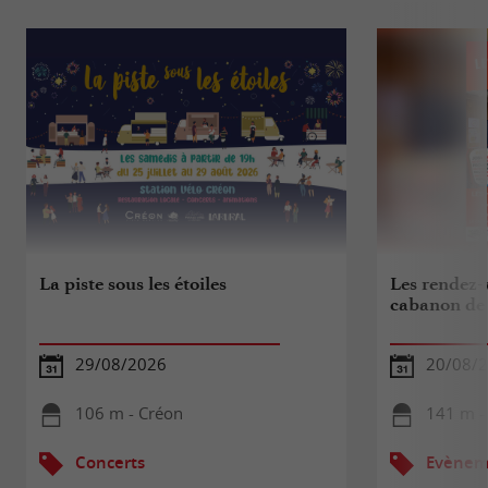
La piste sous les étoiles
Les rendez-
cabanon de 
29/08/2026
20/08/
106 m - Créon
141 m -
Concerts
Evèneme