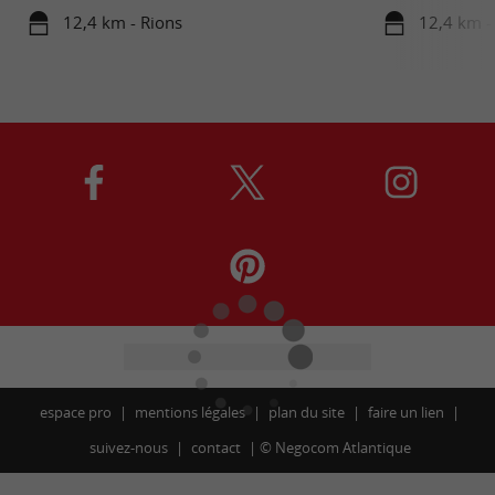
12,4 km - Rions
12,4 km -
espace pro
mentions légales
plan du site
faire un lien
suivez-nous
contact
©
Negocom Atlantique