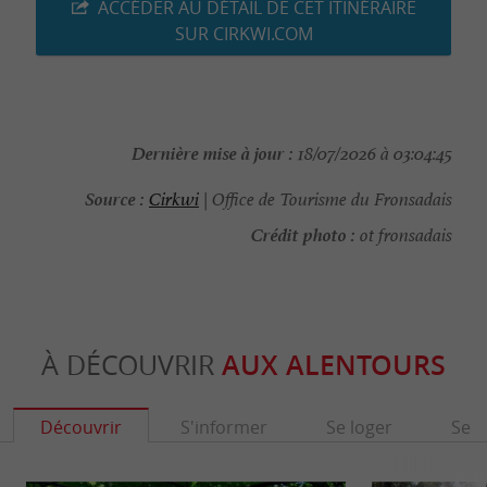
ACCÉDER AU DÉTAIL DE CET ITINÉRAIRE
SUR CIRKWI.COM
Dernière mise à jour :
18/07/2026 à 03:04:45
Source :
Cirkwi
| Office de Tourisme du Fronsadais
Crédit photo :
ot fronsadais
À DÉCOUVRIR
AUX ALENTOURS
Découvrir
S'informer
Se loger
Se r