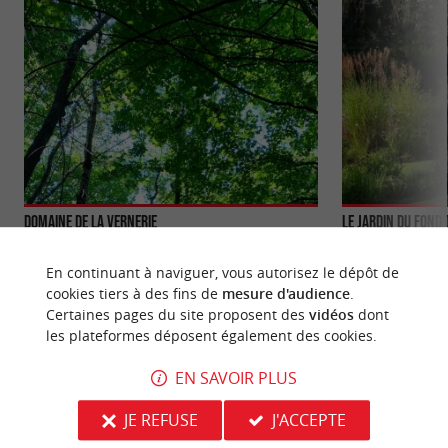
Domaine de la Vernerie
Le Jardin du Fond 
Le Jardin de la Vernerie est un beau parc paysagé «
Le Jardin du Fond 
à l’anglaise » sur la commune de Saint-André-de-
contemporain, à l
En continuant à naviguer, vous autorisez le dépôt de
Cubzac. ...
l’île-du-Carnay. C
cookies tiers à des fins de
mesure d'audience
.
Certaines pages du site proposent des
vidéos
dont
2,6 km - Saint-André-de-Cubzac
3,4 km - L
les plateformes déposent également des cookies.
EN SAVOIR PLUS
JE REFUSE
J'ACCEPTE