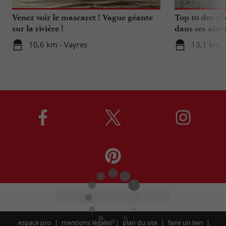
Venez voir le mascaret ! Vague géante
Top 10 des ch
sur la rivière !
dans ses alen
10,6 km - Vayres
13,1 km -
espace pro
mentions légales
plan du site
faire un lien