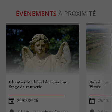
ÉVÈNEMENTS
À PROXIMITÉ
Chantier Médiéval de Guyenne -
Balade guidé
Stage de vannerie
Virvée
22/08/2026
26/10/
1,1 km - La Lande-de-Fronsac
2,6 km -