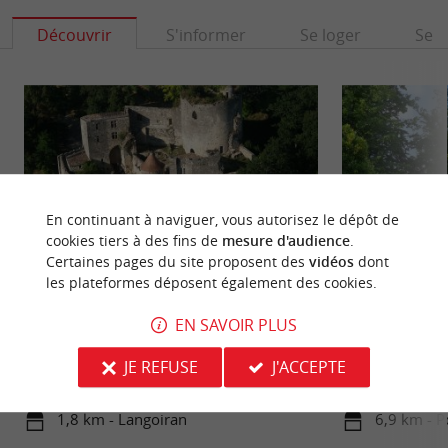
Découvrir
S'informer
Se loger
Se r
En continuant à naviguer, vous autorisez le dépôt de
cookies tiers à des fins de
mesure d'audience
.
Certaines pages du site proposent des
vidéos
dont
les plateformes déposent également des cookies.
Château de Langoiran
Parc Chavat Pode
EN SAVOIR PLUS
Le Château de Langoiran est un ancien château
Le Parc Chava est 
fort du Moyen-âge, qui a connu la Guerre de 100
de Podensac, sur le
JE REFUSE
J'ACCEPTE
ans. Il se situe au ...
aménagé ...
1,8 km - Langoiran
6,9 km - 