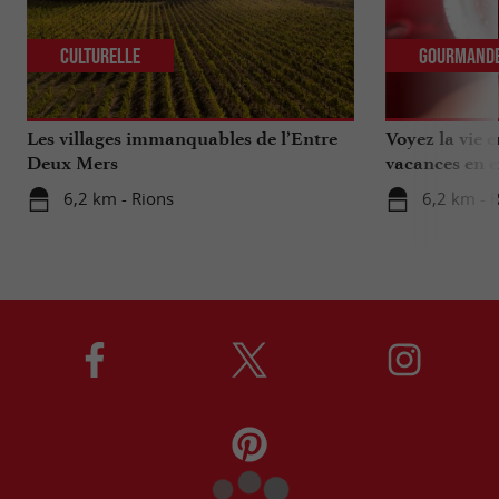
Culturelle
Gourmand
Les villages immanquables de l’Entre
Voyez la vie 
Deux Mers
vacances en e
6,2 km - Rions
6,2 km - 