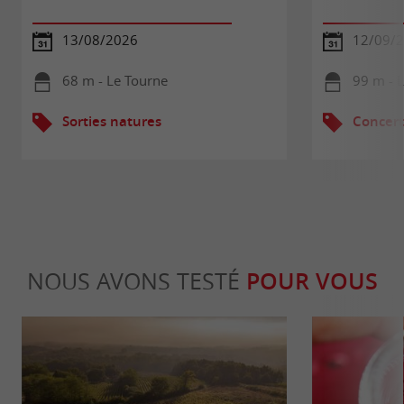
13/08/2026
12/09/
68 m - Le Tourne
99 m - 
Sorties natures
Concert
NOUS AVONS TESTÉ
POUR VOUS