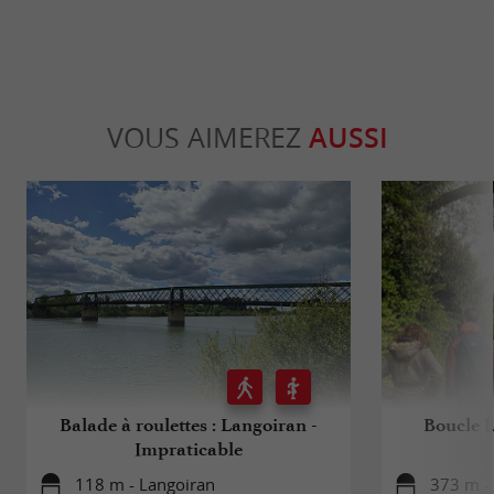
VOUS AIMEREZ
AUSSI
Balade à roulettes : Langoiran -
Boucle 
Impraticable
118 m - Langoiran
373 m -