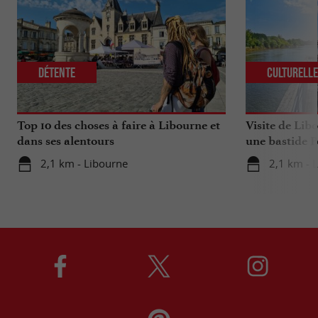
Détente
Culturell
Top 10 des choses à faire à Libourne et
Visite de Lib
dans ses alentours
une bastide P
2,1 km - Libourne
2,1 km - 