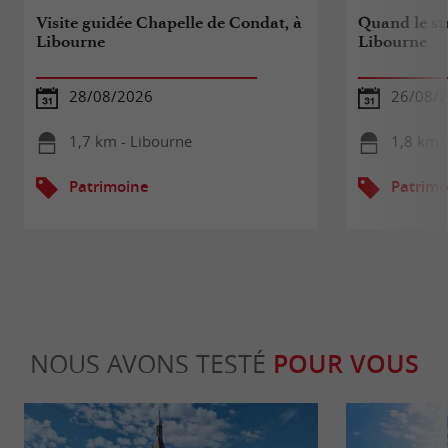
Visite guidée Chapelle de Condat, à
Quand le str
Libourne
Libourne
28/08/2026
26/08/
1,7 km - Libourne
1,8 km 
Patrimoine
Patrimo
NOUS AVONS TESTÉ
POUR VOUS