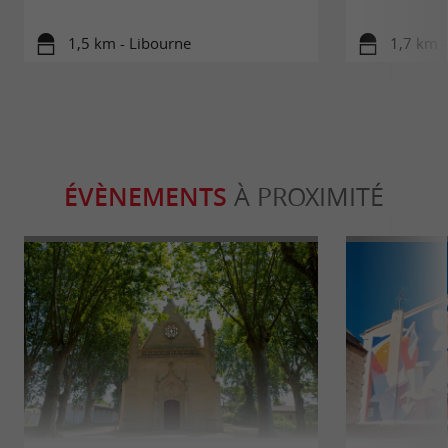
1,5 km - Libourne
1,7 km -
ÉVÈNEMENTS
À PROXIMITÉ