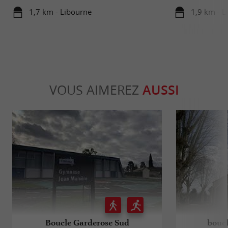
1,7 km - Libourne
1,9 km - L
VOUS AIMEREZ
AUSSI
Boucle Garderose Sud
boucl