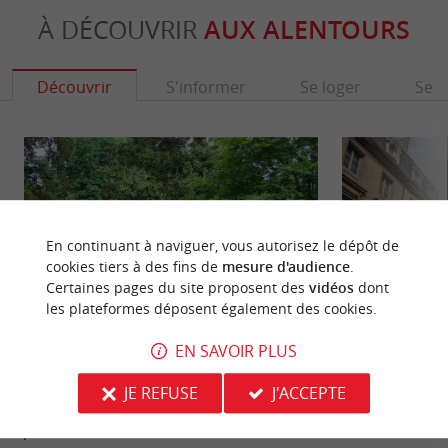
À DÉCOUVRIR
AUX ALENTOURS
Découvrir
S'informer
Se loger
Se r
En continuant à naviguer, vous autorisez le dépôt de
cookies tiers à des fins de
mesure d'audience
.
Certaines pages du site proposent des
vidéos
dont
les plateformes déposent également des cookies.
EN SAVOIR PLUS
Parc de l'Epinette
Bastide de Libour
Le Parc de l’Épinette est un parc urbain en plein
Libourne est une 
JE REFUSE
J'ACCEPTE
cœur de Libourne. Il est très arboré, sillonné de
doit sa prospérit
petits ...
centrale avec ses ..