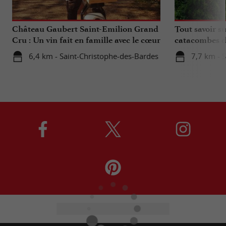
Château Gaubert Saint-Emilion Grand
Tout savoir su
Cru : Un vin fait en famille avec le cœur
catacombes d
6,4 km - Saint-Christophe-des-Bardes
7,7 km - S