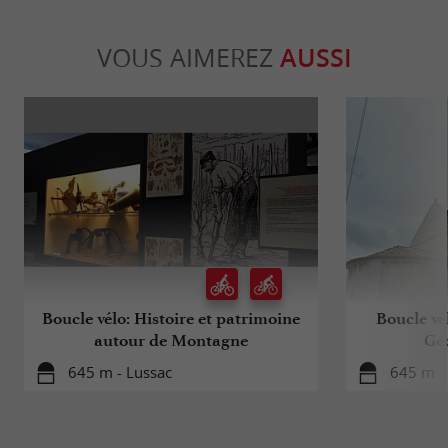
VOUS AIMEREZ
AUSSI
Boucle vélo: Histoire et patrimoine
Boucle vé
autour de Montagne
Geo
645 m - Lussac
645 m -