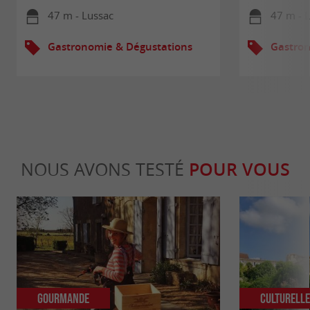
47 m - Lussac
47 m - 
Gastronomie & Dégustations
Gastron
NOUS AVONS TESTÉ
POUR VOUS
Gourmande
Culturell