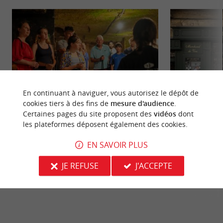
En continuant à naviguer, vous autorisez le dépôt de
cookies tiers à des fins de
mesure d'audience
.
Certaines pages du site proposent des
vidéos
dont
Le Cloître des Cordeliers
Cité médiévale de 
les plateformes déposent également des cookies.
Version française : Le Cloître des Cordeliers,
Saint-Emilion est 
EN SAVOIR PLUS
datant du XIVᵉ siècle et classé Monument
célèbre dans le mo
Historique, se trouve ...
patrimoine. ...
JE REFUSE
J'ACCEPTE
7,8 km - Saint-Émilion
7,9 km - S