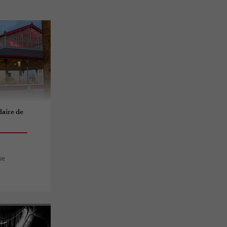
aire de
ue