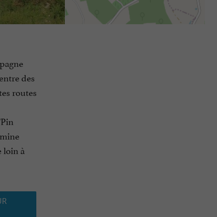
ampagne
entre des
tes routes
"Pin
omine
 loin à
UR