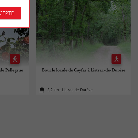
CCEPTE
 de Pellegrue
Boucle locale de Cayfas à Listrac-de-Durèze
3,2 km - Listrac-de-Durèze