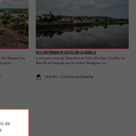
Ville historique de Castillon-la-Bataille
e Roi Edouard 1er,
A une quinzaine de kilomètres de Saint-Emilion, Castillon la
çaise ...
Bataille est baignée par la rivière Dordogne. La ...
e
14,9 km - Castillon-la-Bataille
ns de
s