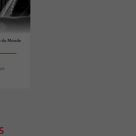
e du Monde
gas
S