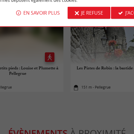
ormes déposent également des cookies.
EN SAVOIR PLUS
JE REFUSE
J'A
etits pieds : Louise et Plumette à
Les Pistes de Robin : la bastide
Pellegrue
llegrue
151 m - Pellegrue
ÉVÈNEMENTS
À PROXIMITÉ