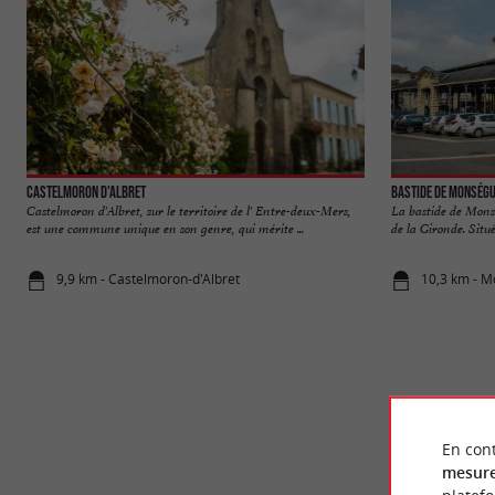
Castelmoron d'Albret
Bastide de Monség
Castelmoron d'Albret, sur le territoire de l' Entre-deux-Mers,
La bastide de Monsé
est une commune unique en son genre, qui mérite ...
de la Gironde. Situé
9,9 km - Castelmoron-d'Albret
10,3 km - 
En cont
mesure