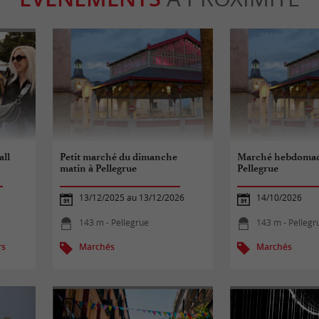
all
Petit marché du dimanche
Marché hebdomad
matin à Pellegrue
Pellegrue
13/12/2025 au 13/12/2026
14/10/2026
143 m - Pellegrue
143 m - Pellegr
rs
Marchés
Marchés