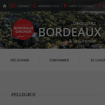
L'
AGENDA
ADRESSES
UTILES
CARTE
TOURISTIQUE
Découvrez
BORDEAUX
& la Gironde
DÉCOUVRIR
S'INFORMER
SE LOGE
PELLEGRUE