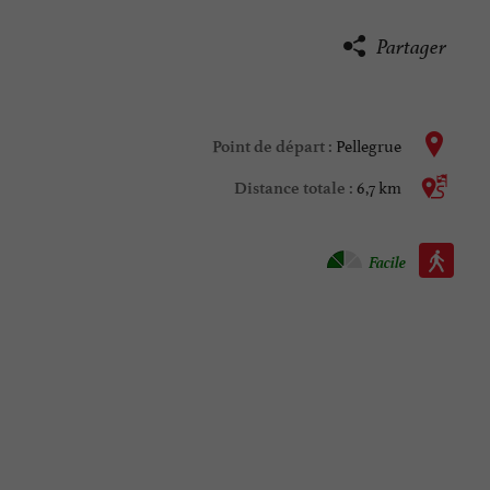
Partager
Pellegrue
Point de départ :
6,7 km
Distance totale :
Marche à pied :
Facile