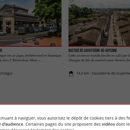
ur
Bastide de Sauveterre-de-Guyenne
gur est un joyau architectural et historique
Cette ancienne bastide fondée en 1281 par l
e dans l’ Entre-deux-Mers, ...
changea 10 fois de suzerain pour devenir fran
Monségur
14,0 km - Sauveterre-de-Guyenn
VOUS AIMEREZ
AUSSI
inuant à naviguer, vous autorisez le dépôt de cookies tiers à des fi
 d'audience
. Certaines pages du site proposent des
vidéos
dont le