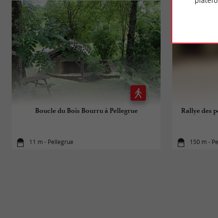
platef
Boucle du Bois Bourru à Pellegrue
Rallye des p
11 m - Pellegrue
150 m - Pe