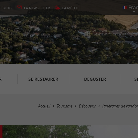
LE
BLOG
LA
NEWSLETTER
LA
MÉTÉO
R
SE RESTAURER
DÉGUSTER
S
Accueil
Tourisme
Découvrir
Itinéraires de rand