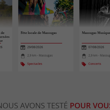
 de
Fête locale de Massugas
Massugas Musiqu
ournées
ne
26
29/08/2026
07/08/2026
2,9 km - Massugas
2,9 km - Massu
Spectacles
Concerts
NOUS AVONS TESTÉ
POUR VOU