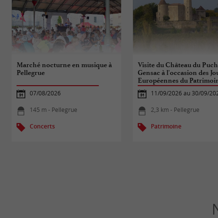
Marché nocturne en musique à
Visite du Château du Puch
Pellegrue
Gensac à l'occasion des J
Européennes du Patrimoi
07/08/2026
11/09/2026 au 30/09/20
145 m - Pellegrue
2,3 km - Pellegrue
Concerts
Patrimoine