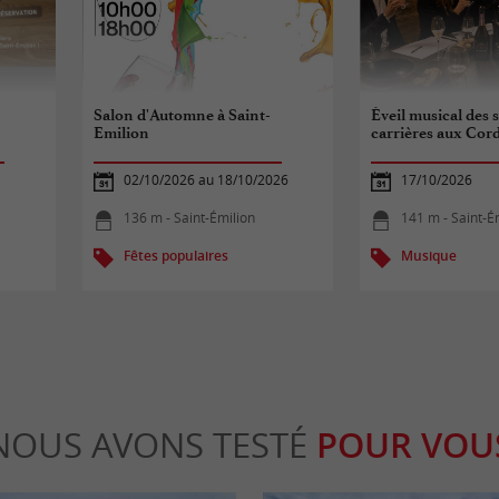
Salon d'Automne à Saint-
Éveil musical des 
Emilion
carrières aux Cord
02/10/2026 au 18/10/2026
17/10/2026
136 m - Saint-Émilion
141 m - Saint-É
Fêtes populaires
Musique
NOUS AVONS TESTÉ
POUR VOU