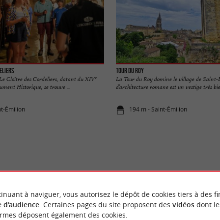
eliers
Tour du Roy
 Le Cloître des Cordeliers, datant du XIVᵉ
La Tour du Roy domine le village de Saint-
ument Historique, se trouve ...
d’architecture romane est un vestige très bien
nt-Émilion
194 m - Saint-Émilion
VOUS AIMEREZ
AUSSI
inuant à naviguer, vous autorisez le dépôt de cookies tiers à des fi
 d'audience
. Certaines pages du site proposent des
vidéos
dont le
ormes déposent également des cookies.