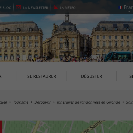
LE
BLOG
LA
NEWSLETTER
LA
MÉTÉO
R
SE RESTAURER
DÉGUSTER
S
cueil
Tourisme
Découvrir
Itinéraires de randonnées en Gironde
Sai