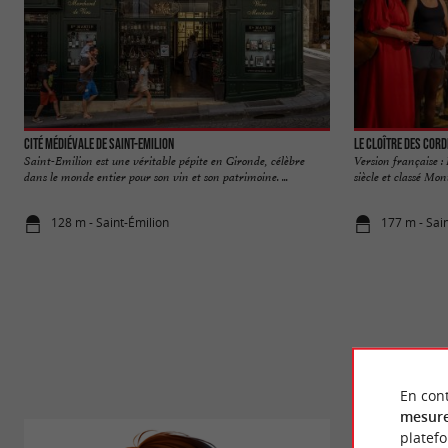
Cité médiévale de Saint-Emilion
Le Cloître des Cord
Saint-Emilion est une véritable pépite en Gironde, célèbre
Version française :
dans le monde entier pour son vin et son patrimoine. ...
siècle et classé Mon
128 m - Saint-Émilion
177 m - Sai
En cont
mesure
platef