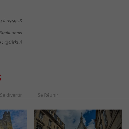
4 à 05:59:28
Emilionnais
 :
@Cirkwi
S
Se divertir
Se Réunir