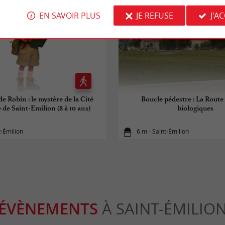
EN SAVOIR PLUS
JE REFUSE
J'A
de Robin : le mystère de la Cité
Boucle pédestre : La Route 
 de Saint-Emilion (8 à 10 ans)
biologiques
t-Émilion
6 m - Saint-Émilion
ÉVÈNEMENTS
À SAINT-ÉMILIO