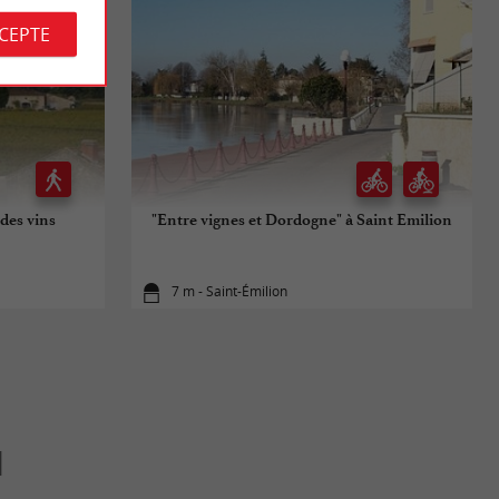
CCEPTE
des vins
"Entre vignes et Dordogne" à Saint Emilion
7 m - Saint-Émilion
N