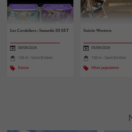
Les Cordeliers : Samedis DJ SET
Soirée Western
08/08/2026
05/09/2026
130 m - Saint-Émilion
130 m - Saint-Émilion
Danse
Fêtes populaires