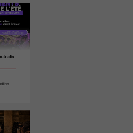
endredis
milion