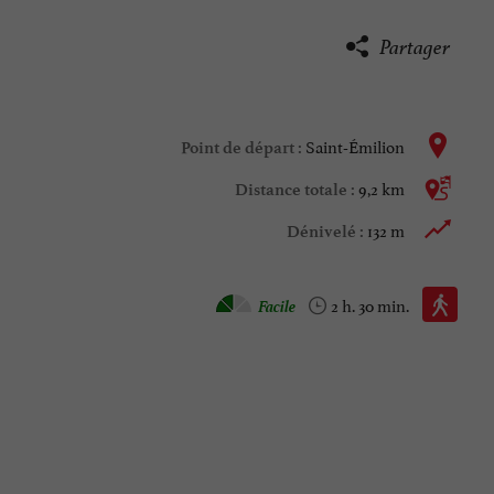
Partager
Saint-Émilion
Point de départ :
9,2 km
Distance totale :
132 m
Dénivelé :
Marche à pied :
Facile
2 h. 30 min.