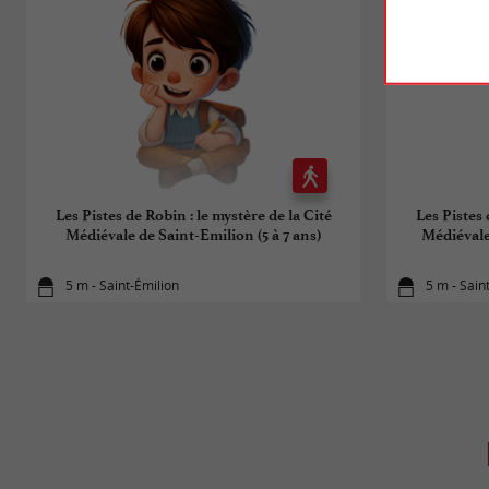
Les Pistes de Robin : le mystère de la Cité
Les Pistes 
Médiévale de Saint-Emilion (5 à 7 ans)
Médiévale
5 m - Saint-Émilion
5 m - Sain