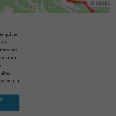
ée qui ne
e de
ombreuses
'au cœur
e
altes
e au (...)
UR