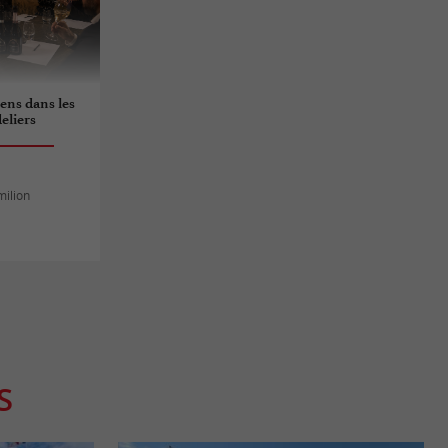
sens dans les
eliers
milion
S