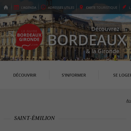
L'
AGENDA
ADRESSES
UTILES
CARTE
TOURISTIQUE
Découvrez
BORDEAUX
& la Gironde
DÉCOUVRIR
S'INFORMER
SE LOGE
Ac
SAINT-ÉMILION