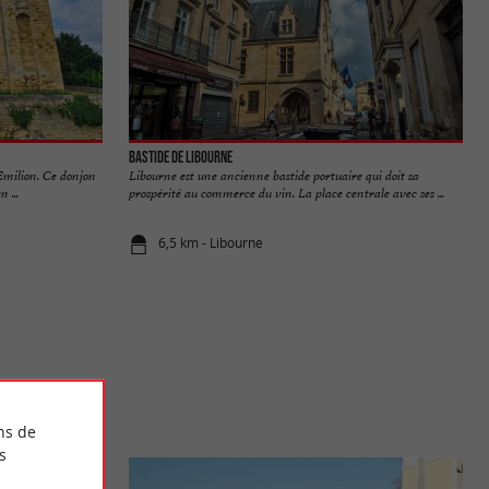
Bastide de Libourne
Emilion. Ce donjon
Libourne est une ancienne bastide portuaire qui doit sa
 ...
prospérité au commerce du vin. La place centrale avec ses ...
6,5 km - Libourne
ns de
s