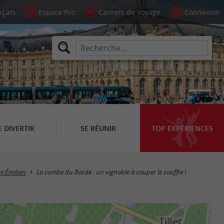
Espace Pro
Carnets de Voyage
Connexion
E DIVERTIR
SE RÉUNIR
TOP EXPÉRIENCES
nt-Émilion
La combe du Barde : un vignoble à couper le souffle !