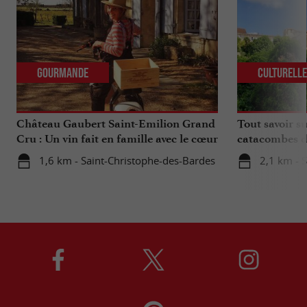
Gourmande
Culturell
Château Gaubert Saint-Emilion Grand
Tout savoir su
Cru : Un vin fait en famille avec le cœur
catacombes d
1,6 km - Saint-Christophe-des-Bardes
2,1 km - S