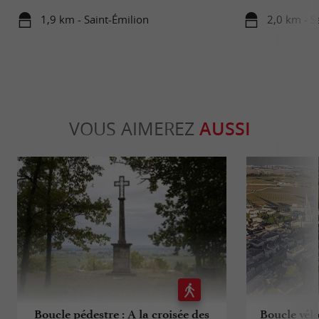
1,9 km - Saint-Émilion
2,0 km - S
VOUS AIMEREZ
AUSSI
Boucle pédestre : A la croisée des
Boucle vélo