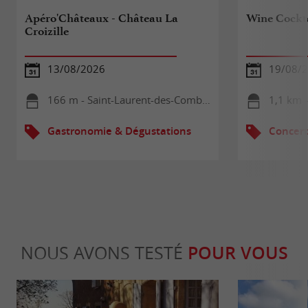
Apéro'Châteaux - Château La
Wine Cockta
Croizille
13/08/2026
19/08/
166 m - Saint-Laurent-des-Combes
1,1 km -
Gastronomie & Dégustations
Concert
NOUS AVONS TESTÉ
POUR VOUS