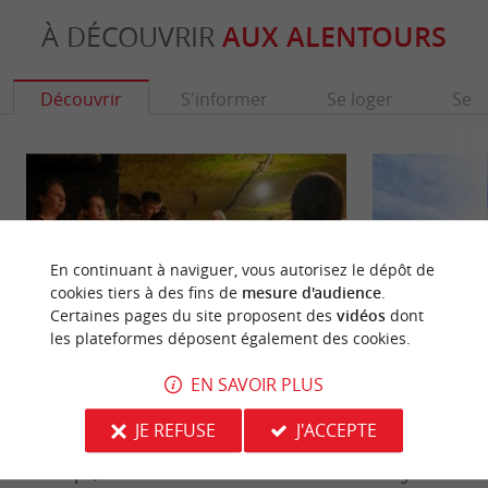
À DÉCOUVRIR
AUX ALENTOURS
Découvrir
S'informer
Se loger
Se r
En continuant à naviguer, vous autorisez le dépôt de
cookies tiers à des fins de
mesure d'audience
.
Certaines pages du site proposent des
vidéos
dont
les plateformes déposent également des cookies.
EN SAVOIR PLUS
Le Cloître des Cordeliers
Tour du Roy
JE REFUSE
J'ACCEPTE
Version française : Le Cloître des Cordeliers,
La Tour du Roy do
datant du XIVᵉ siècle et classé Monument
Emilion. Ce donjo
Historique, se trouve ...
vestige très bien ...