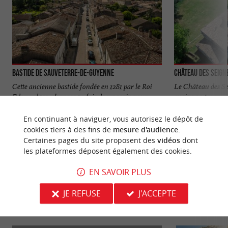
Bastide de Sauveterre-de-Guyenne
Château des Seig
Cette ancienne bastide fondée en 1281 par le Roi
Le Château des Se
Edouard 1er, changea 10 fois de suzerain pour
ancien castrum su
devenir française ...
de-Foncaude. Le sit
En continuant à naviguer, vous autorisez le dépôt de
91 m - Sauveterre-de-Guyenne
4,7 km - S
cookies tiers à des fins de
mesure d'audience
.
Certaines pages du site proposent des
vidéos
dont
les plateformes déposent également des cookies.
EN SAVOIR PLUS
JE REFUSE
J'ACCEPTE
VOUS AIMEREZ
AUSSI