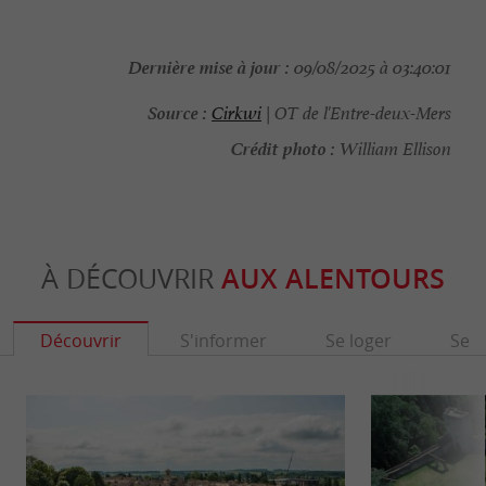
Dernière mise à jour :
09/08/2025 à 03:40:01
Source :
Cirkwi
| OT de l'Entre-deux-Mers
Crédit photo :
William Ellison
À DÉCOUVRIR
AUX ALENTOURS
Découvrir
S'informer
Se loger
Se r