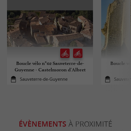
Boucle vélo n°02 Sauveterre-de-
Boucle vé
Guyenne - Castelmoron d'Albret
Sauveterre-de-Guyenne
Sauvete
ÉVÈNEMENTS
À PROXIMITÉ