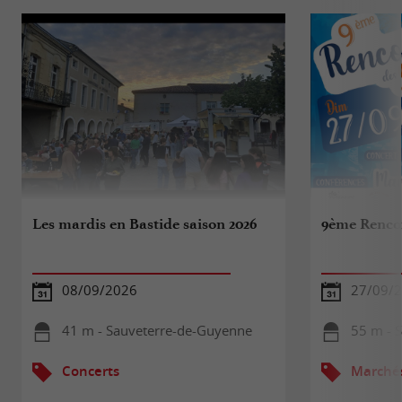
Les mardis en Bastide saison 2026
9ème Rencon
08/09/2026
27/09/
41 m - Sauveterre-de-Guyenne
55 m - 
Concerts
Marché