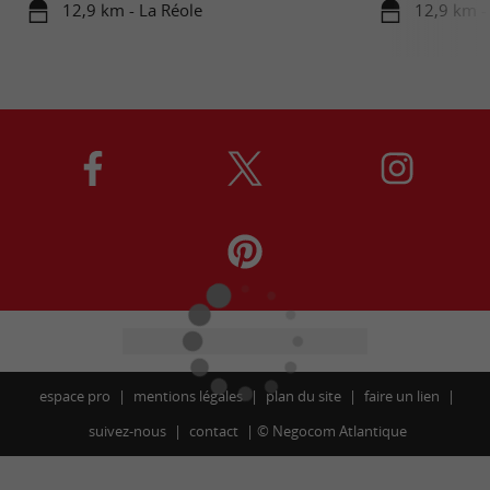
12,9 km - La Réole
12,9 km -
espace pro
mentions légales
plan du site
faire un lien
suivez-nous
contact
©
Negocom Atlantique