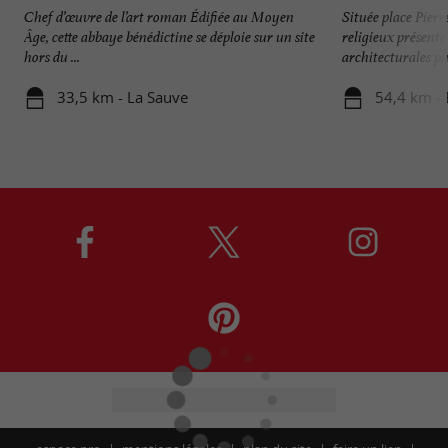
Chef d’œuvre de l’art roman Édifiée au Moyen
Située place Pier
Âge, cette abbaye bénédictine se déploie sur un site
religieux présente
hors du ...
architecturales pui
33,5 km - La Sauve
54,4 km -