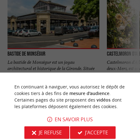
Bastide de Monségur
Castelmoron d'Al
La bastide de Monségur est un joyau
Castelmoron d'Albre
architectural et historique de la Gironde. Située
deux-Mers, est u
dans l’ Entre-deux-Mers, ...
genre, qui mérite .
En continuant à naviguer, vous autorisez le dépôt de
963 m - Monségur
7,8 km - C
cookies tiers à des fins de
mesure d'audience
.
Certaines pages du site proposent des
vidéos
dont
les plateformes déposent également des cookies.
EN SAVOIR PLUS
JE REFUSE
J'ACCEPTE
NOUS AVONS TESTÉ
POUR VOUS