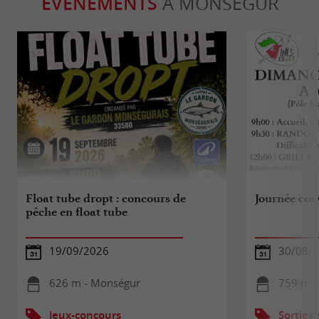
ÉVÈNEMENTS
À MONSÉGUR
Float tube dropt : concours de
Journée conv
pêche en float tube
19/09/2026
30/08/
626 m - Monségur
759 m -
Jeux-concours
Sorties