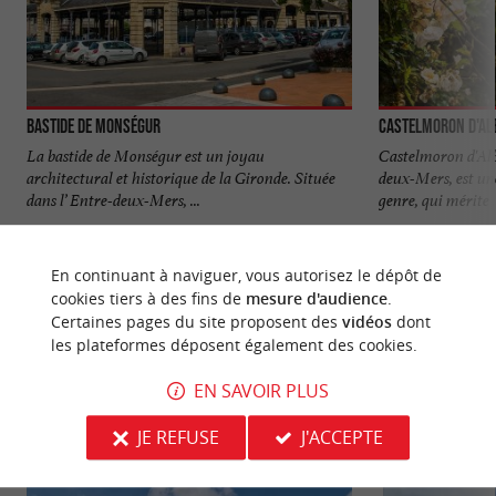
Bastide de Monségur
Castelmoron d'Al
La bastide de Monségur est un joyau
Castelmoron d'Albre
architectural et historique de la Gironde. Située
deux-Mers, est u
dans l’ Entre-deux-Mers, ...
genre, qui mérite .
963 m - Monségur
7,8 km - C
En continuant à naviguer, vous autorisez le dépôt de
cookies tiers à des fins de
mesure d'audience
.
Certaines pages du site proposent des
vidéos
dont
les plateformes déposent également des cookies.
EN SAVOIR PLUS
NOUS AVONS TESTÉ
POUR VOUS
JE REFUSE
J'ACCEPTE