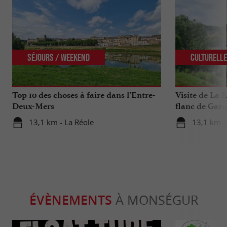
Séjours / Weekend
Culturell
Top 10 des choses à faire dans l’Entre-
Visite de La R
Deux-Mers
flanc de Garo
13,1 km - La Réole
13,1 km -
ÉVÈNEMENTS
À MONSÉGUR