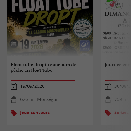
Float tube dropt : concours de
Journée conv
pêche en float tube
19/09/2026
30/08/
626 m - Monségur
759 m -
Jeux-concours
Sorties