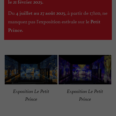
.
le 21 février 2025
Du
, à partir de 17h10, ne
4 juillet au 27 août 2025
manquez pas l'exposition estivale sur le
Petit
.
Prince
Exposition Le Petit
Exposition Le Petit
Prince
Prince