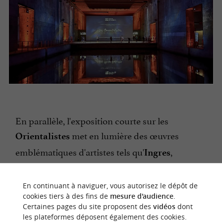
En parallèle, l'exposition courte sur les
met en lumière des œuvres
Orientalistes
emblématiques d'artistes tels qu'
,
Ingres
et
. Leurs toiles, projetées à
Delacroix
Gérôme
une échelle colossale, révèlent une richesse de
En continuant à naviguer, vous autorisez le dépôt de
cookies tiers à des fins de
mesure d'audience
.
détails et une palette de couleurs que l'on
Certaines pages du site proposent des
vidéos
dont
perçoit rarement en musée. C’est une nouvelle
les plateformes déposent également des cookies.