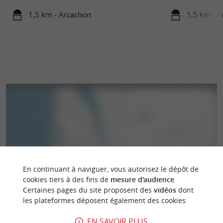
1,5 km - Arcachon
1,5 km - 
En continuant à naviguer, vous autorisez le dépôt de
cookies tiers à des fins de
mesure d'audience
.
Certaines pages du site proposent des
vidéos
dont
les plateformes déposent également des cookies.
EN SAVOIR PLUS