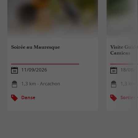
Soirée au Mauresque
Visite Guidé
Camicas
11/09/2026
18/08/
1,3 km - Arcachon
1,3 km 
Danse
Sorties