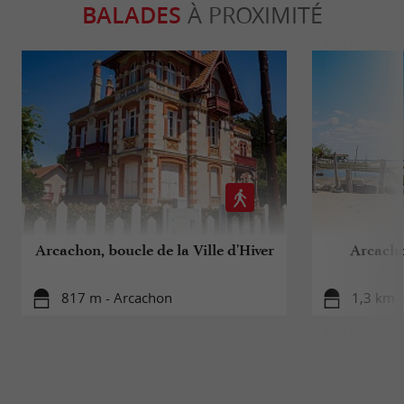
BALADES
À PROXIMITÉ
Arcachon, boucle de la Ville d'Hiver
Arcachon
817 m - Arcachon
1,3 km 