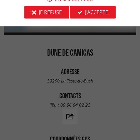
JE REFUSE
J'ACCEPTE
DUNE DE CAMICAS
ADRESSE
33260 La Teste-de-Buch
CONTACTS
Tél. :
05 56 54 02 22
COORDONNÉES GPS