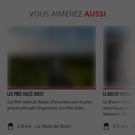
VOUS AIMEREZ
AUSSI
Les Prés Salés Ouest
Le Bassin d'Arcac
Les Prés Salés du Bassin d’Arcachon sont les plus
Le Bassin d’Arcach
grands prés salés d’Aquitaine. Les Prés Salés ...
naturels qui mérit
balnéaire ! Ces ...
2,8 km - La Teste-de-Buch
5,6 km - 