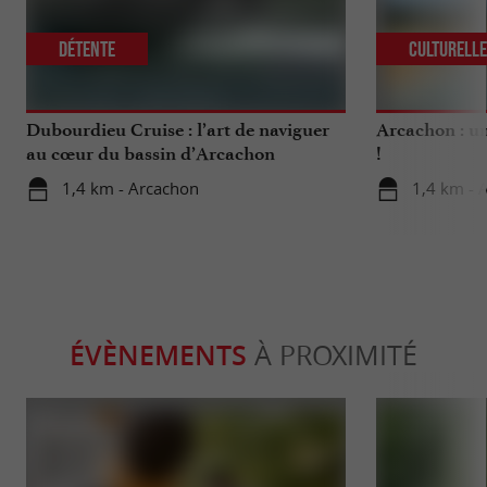
Détente
Culturell
Dubourdieu Cruise : l’art de naviguer
Arcachon : un
au cœur du bassin d’Arcachon
!
1,4 km - Arcachon
1,4 km - 
ÉVÈNEMENTS
À PROXIMITÉ