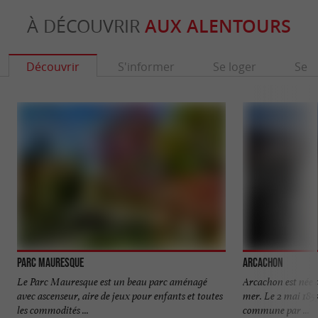
À DÉCOUVRIR
AUX ALENTOURS
Découvrir
S'informer
Se loger
Se r
Parc Mauresque
Arcachon
Le Parc Mauresque est un beau parc aménagé
Arcachon est née a
avec ascenseur, aire de jeux pour enfants et toutes
mer. Le 2 mai 1857
les commodités ...
commune par ...