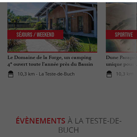
Séjours / Weekend
Sportive
Le Domaine de la Forge, un camping
Dune Parapen
4* ouvert toute l’année près du Bassin
unique pour u
d’Arcachon
Gironde
10,3 km - La Teste-de-Buch
10,3 km -
ÉVÈNEMENTS
À LA TESTE-DE-
BUCH