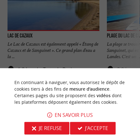
Lac de Cazaux
Plage du lac de C
Le Lac de Cazaux est également appelé « Étang de
La plage se trouve
Cazaux et de Sanguinet ». Ce grand plan d’eau a
Sanguinet, qui est
la ...
Landes. C'est un ..
1,9 km - La Teste-de-Buch
2,0 km - L
En continuant à naviguer, vous autorisez le dépôt de
cookies tiers à des fins de
mesure d'audience
.
Certaines pages du site proposent des
vidéos
dont
les plateformes déposent également des cookies.
EN SAVOIR PLUS
NOUS AVONS TESTÉ
POUR VOUS
JE REFUSE
J'ACCEPTE