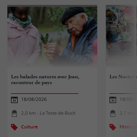
Les balades natures avec Jean,
Les Nocturn
raconteur de pays
18/08/2026
18/08/
2,0 km - La Teste-de-Buch
2,1 km -
Culture
Fêtes p