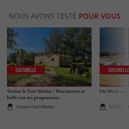
NOUS AVONS TESTÉ
POUR VOUS
Culturelle
Culturell
Visitez le Fort Médoc ! Patrimoine et
Un Week-end d
belle vue au programme
Cussac-Fort-Médoc
5,5 km - 