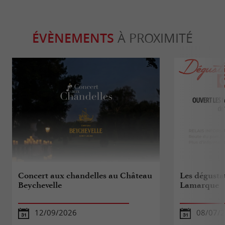
ÉVÈNEMENTS
À PROXIMITÉ
Concert aux chandelles au Château
Les dégusta
Beychevelle
Lamarque
12/09/2026
08/07/2