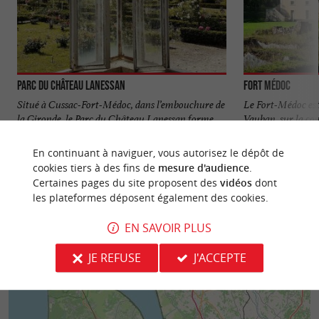
Parc du Château Lanessan
Fort Médoc
Situé à Cussac-Fort-Médoc, dans l’embouchure de
Le Fort-Médoc est 
la Gironde, le Parc du Château Lanessan forme
Vauban, sur la c
un espace vert ...
Situé sur les berges
En continuant à naviguer, vous autorisez le dépôt de
546 m - Cussac-Fort-Médoc
2,2 km - 
cookies tiers à des fins de
mesure d'audience
.
Certaines pages du site proposent des
vidéos
dont
les plateformes déposent également des cookies.
EN SAVOIR PLUS
JE REFUSE
J'ACCEPTE