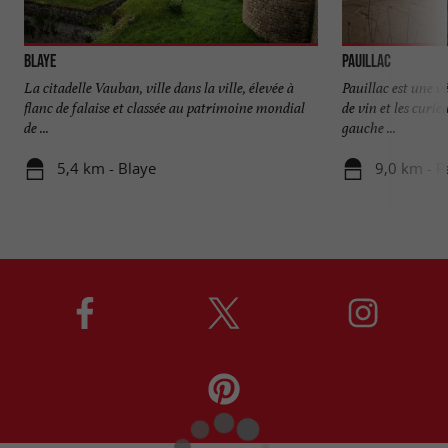
Blaye
Pauillac
La citadelle Vauban, ville dans la ville, élevée à
Pauillac est une v
flanc de falaise et classée au patrimoine mondial
de vin et les curie
de ...
gauche ...
5,4 km - Blaye
9,0 km - P