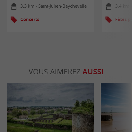
3,3 km - Saint-Julien-Beychevelle
3,4 km 
Concerts
Fêtes p
VOUS AIMEREZ
AUSSI