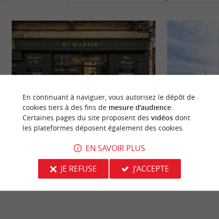
En continuant à naviguer, vous autorisez le dépôt de
cookies tiers à des fins de
mesure d'audience
.
Certaines pages du site proposent des
vidéos
dont
les plateformes déposent également des cookies.
Cité médiévale de Saint-Emilion
Tour du Roy
Saint-Emilion est une véritable pépite en Gironde,
La Tour du Roy do
EN SAVOIR PLUS
célèbre dans le monde entier pour son vin et son
Emilion. Ce donjo
patrimoine. ...
vestige très bien ...
JE REFUSE
J'ACCEPTE
120 m - Saint-Émilion
183 m - Sa