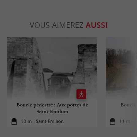
VOUS AIMEREZ
AUSSI
Boucle pédestre : Aux portes de
Boucle 
Saint-Emilion
10 m - Saint-Émilion
11 m - S