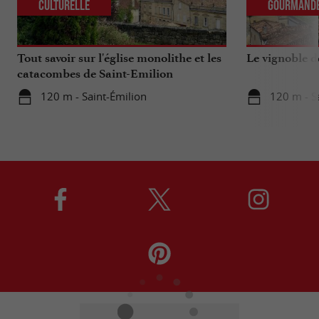
Culturelle
Gourmand
Tout savoir sur l'église monolithe et les
Le vignoble d
catacombes de Saint-Emilion
120 m - Saint-Émilion
120 m - S