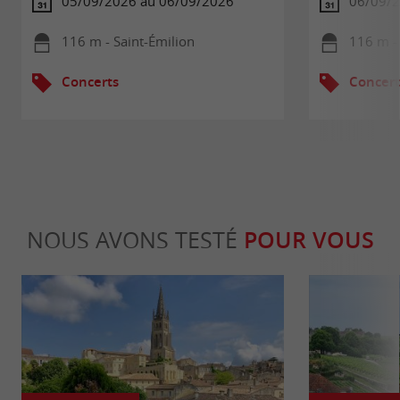
05/09/2026 au 06/09/2026
06/09/
116 m - Saint-Émilion
116 m - 
Concerts
Concert
NOUS AVONS TESTÉ
POUR VOUS