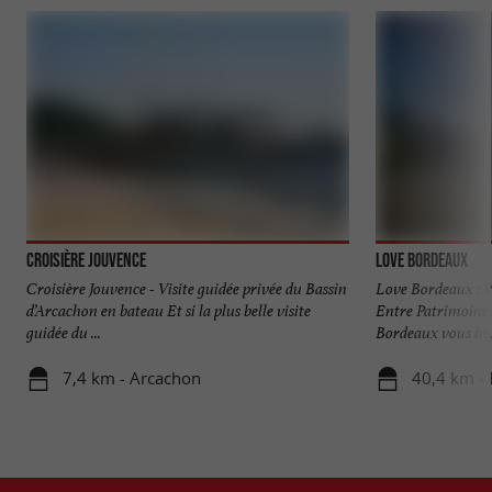
Croisière Jouvence
Love Bordeaux
Croisière Jouvence - Visite guidée privée du Bassin
Love Bordeaux : 
d’Arcachon en bateau Et si la plus belle visite
Entre Patrimoine,
guidée du ...
Bordeaux vous invi
7,4 km - Arcachon
40,4 km -