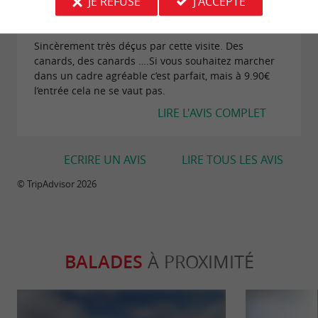
JE REFUSE
J'ACCEPTE
Avis publié par mariechristineg480 le
16/09/2025
Sincèrement très déçus par cette visite. Des
canards, des canards ….Si vous souhaitez marcher
dans un cadre agréable c’est parfait, mais à 9.90€
l’entrée cela ne se vaut pas.
LIRE L'AVIS COMPLET
ECRIRE UN AVIS
LIRE TOUS LES AVIS
© TripAdvisor 2026
BALADES
À PROXIMITÉ