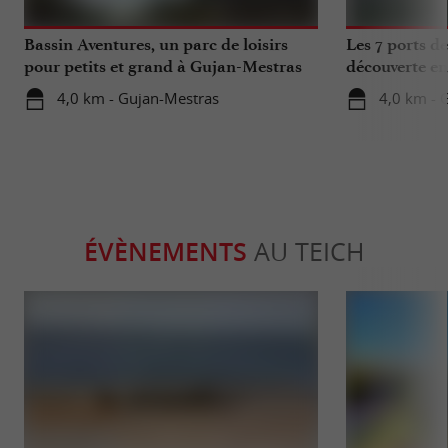
Bassin Aventures, un parc de loisirs
Les 7 ports d
pour petits et grand à Gujan-Mestras
découverte en
4,0 km - Gujan-Mestras
4,0 km - 
ÉVÈNEMENTS
AU TEICH