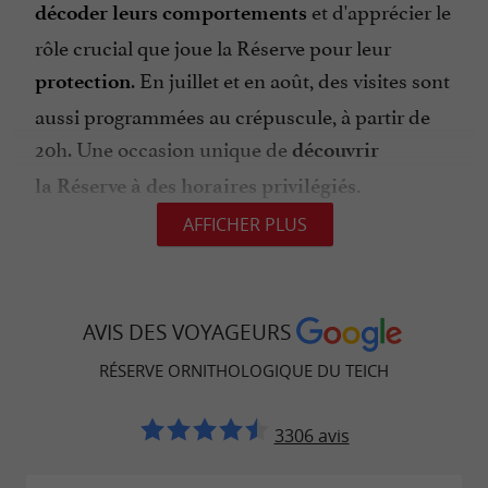
et d'apprécier le
décoder
leurs
comportements
rôle crucial que joue la Réserve pour leur
. En juillet et en août, des visites sont
protection
aussi programmées au crépuscule, à partir de
20h. Une occasion unique de
découvrir
la Réserve à des horaires privilégiés.
AFFICHER PLUS
Informations Pratiques
Tous les visiteurs seront équipés de
jumelles
AVIS DES VOYAGEURS
pour une meilleure
autofocus
observation
des
RÉSERVE ORNI­THOLOGIQUE DU TEICH
. Les visites guidées durent environ 3
oiseaux
heures, assurant une
immersion
complète
3306 avis
. Les billets d’accès à
dans
la
nature