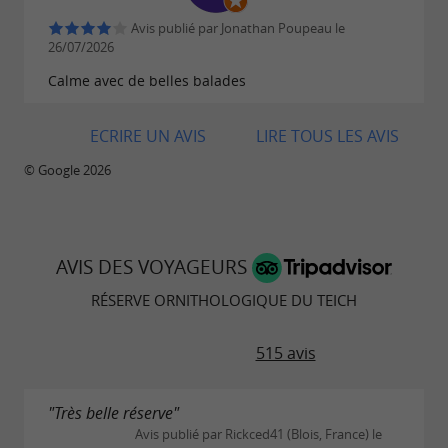
Réservation obligatoire au
05 24 73 37 33
Avis publié par Jonathan Poupeau le
26/07/2026
Calme avec de belles balades
Prochaines dates à retrouver sur
:
https://www.reserve-ornithologique-du-
ECRIRE UN AVIS
LIRE TOUS LES AVIS
teich.com/visites-guidees-7
© Google 2026
AVIS DES VOYAGEURS
RÉSERVE ORNI­THOLOGIQUE DU TEICH
515 avis
"Très belle réserve"
Avis publié par Rickced41 (Blois, France) le