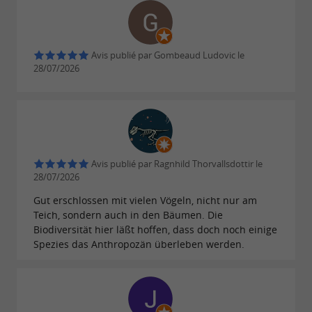
la Réserve sont valables
toute la journée,
permettant aux plus curieux de prolonger la
visite !
Avis publié par Gombeaud Ludovic le
28/07/2026
: Visites guidées en
Vacances Scolaires
matinée
Tarifs : 15.00€ par adulte / 10.50€ par enfant /44€
Avis publié par Ragnhild Thorvallsdottir le
par famille (2A + 2E)
28/07/2026
Réservation obligatoire au 05 24 73 37 33
Gut erschlossen mit vielen Vögeln, nicht nur am
Teich, sondern auch in den Bäumen. Die
: Visites en soirée, à partir
Juillet et Août
Biodiversität hier läßt hoffen, dass doch noch einige
Spezies das Anthropozän überleben werden.
de 20h
Tarifs : 18.00€ par adulte / 12.00€ par enfant /
54.00€ par famille (2A + 2E)