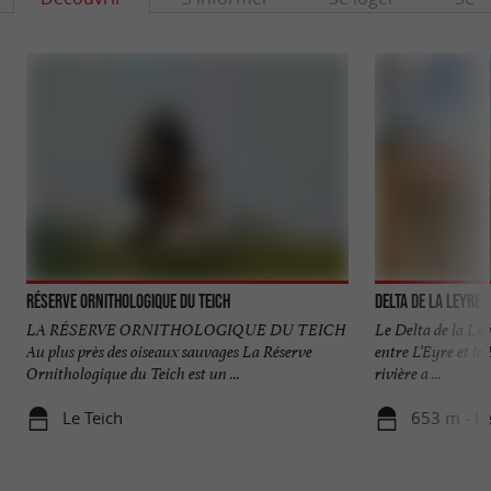
Réserve Orni­thologique du Teich
Delta de la Leyre
LA RÉSERVE ORNITHOLOGIQUE DU TEICH
Le Delta de la Ley
Au plus près des oiseaux sauvages La Réserve
entre L’Eyre et le
Ornithologique du Teich est un ...
rivière a ...
Le Teich
653 m - Le