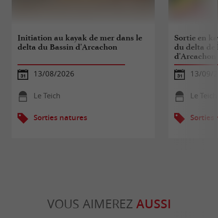
Initiation au kayak de mer dans le
Sortie en k
delta du Bassin d'Arcachon
du delta de 
d'Arcachon
13/08/2026
13/09/
Le Teich
Le Teich
Sorties natures
Sorties
VOUS AIMEREZ
AUSSI