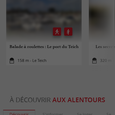
Balade à roulettes : Le port du Teich
Les secret
158 m - Le Teich
320 m - 
À DÉCOUVRIR
AUX ALENTOURS
Découvrir
S'informer
Se loger
Se r