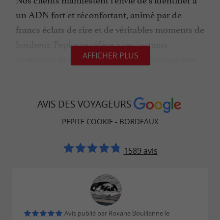
un ADN fort et
réconfortant, animé par de
francs éclats de rire et de véritables moments de
bonheur. Pepite se réfère à ces instants
AFFICHER PLUS
spontanés et chaleureux, que l'on partage avec
tous.
AVIS DES VOYAGEURS
NOTRE IDENTITÉ
PEPITE COOKIE - BORDEAUX
Nous avons rapidement compris la force
1589 avis
persuasive que produit un ADN de marque
auquel on se reconnaît. Pepite raconte l'histoire
d'une vie savoureuse, marquée par les couleurs
de nos souvenirs d'enfance. Une évocation que
l'on souhaite rafraîchissante, solaire, naïve et
Avis publié par Roxane Bouillanne le