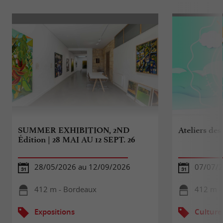
SUMMER EXHIBITION, 2ND
Ateliers des
Édition | 28 MAI AU 12 SEPT. 26
28/05/2026 au 12/09/2026
07/07/2
412 m - Bordeaux
412 m -
Expositions
Culture