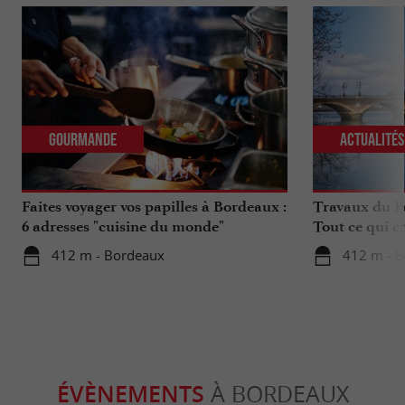
Gourmande
Actualité
Faites voyager vos papilles à Bordeaux :
Travaux du Po
6 adresses "cuisine du monde"
Tout ce qui c
déplacements 
412 m - Bordeaux
412 m - 
ÉVÈNEMENTS
À BORDEAUX