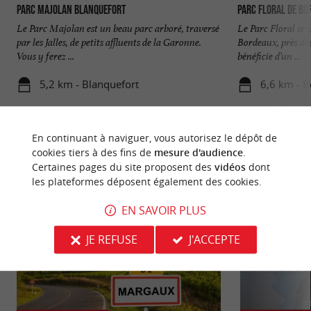
Parc Majolan Blanquefort
Parc floral de Bo
Le Parc Majolan est un beau parc arboré, traversé
Le Parc Floral se s
par les Jalles, de petits affluents de la Garonne.
Bordeaux, près des
Vous y ferez ...
bénéficie d’un ...
5,2 km - Blanquefort
6,6 km - 
En continuant à naviguer, vous autorisez le dépôt de
cookies tiers à des fins de
mesure d'audience
.
Certaines pages du site proposent des
vidéos
dont
les plateformes déposent également des cookies.
NOUS AVONS TESTÉ
POUR VOUS
EN SAVOIR PLUS
JE REFUSE
J'ACCEPTE