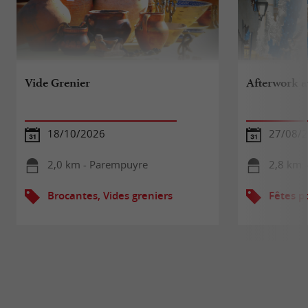
Vide Grenier
Afterwork a
18/10/2026
27/08/
2,0 km - Parempuyre
2,8 km 
Brocantes, Vides greniers
Fêtes p