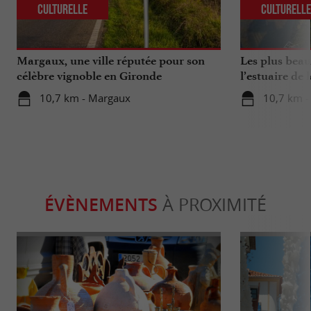
Culturelle
Culturell
Margaux, une ville réputée pour son
Les plus beau
célèbre vignoble en Gironde
l’estuaire de 
10,7 km - Margaux
10,7 km 
ÉVÈNEMENTS
À PROXIMITÉ