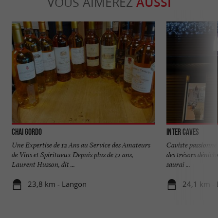
VOUS AIMEREZ
AUSSI
Chai Gordo
Inter Caves
Une Expertise de 12 Ans au Service des Amateurs
Caviste passionné 
de Vins et Spiritueux Depuis plus de 12 ans,
des trésors dénich
Laurent Husson, dit ...
saurai ...
23,8 km - Langon
24,1 km -