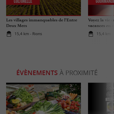
Culturelle
Gourmand
Les villages immanquables de l’Entre
Voyez la vie 
Deux Mers
vacances en e
15,4 km - Rions
15,4 km -
ÉVÈNEMENTS
À PROXIMITÉ