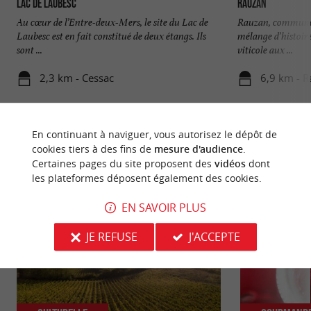
Lac de Laubesc
Rauzan
Au cœur de l’Entre-deux-Mers, le site du Lac de
Rauzan, commune s
Laubesc est en fait constitué de deux étangs. Ils
mélange d’histoire
sont ...
viticole aux ...
2,3 km - Cessac
6,9 km - 
En continuant à naviguer, vous autorisez le dépôt de
cookies tiers à des fins de
mesure d'audience
.
Certaines pages du site proposent des
vidéos
dont
les plateformes déposent également des cookies.
NOUS AVONS TESTÉ
POUR VOUS
EN SAVOIR PLUS
JE REFUSE
J'ACCEPTE