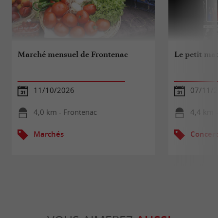
Marché mensuel de Frontenac
Le petit ma
11/10/2026
07/11/
4,0 km - Frontenac
4,4 km 
Marchés
Concert