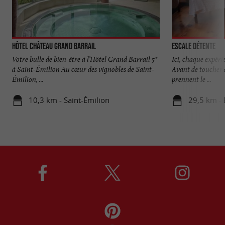
Hôtel Château Grand Barrail
Escale Détente
Votre bulle de bien-être à l’Hôtel Grand Barrail 5*
Ici, chaque expér
à Saint-Émilion Au cœur des vignobles de Saint-
Avant de toucher q
Émilion, ...
prennent le ...
10,3 km - Saint-Émilion
29,5 km -