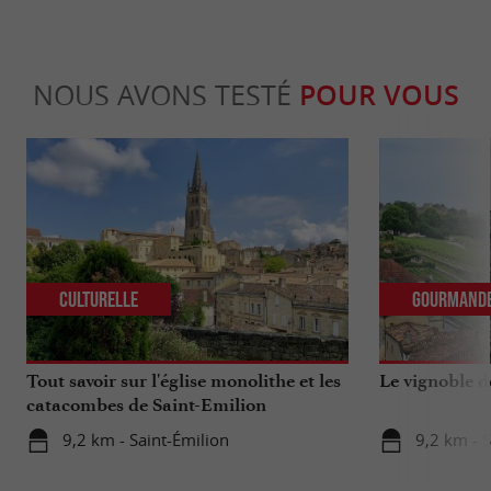
NOUS AVONS TESTÉ
POUR VOUS
Culturelle
Gourmand
Tout savoir sur l'église monolithe et les
Le vignoble d
catacombes de Saint-Emilion
9,2 km - Saint-Émilion
9,2 km - S