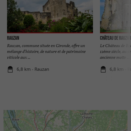
Rauzan
Château de Rauza
Rauzan, commune située en Gironde, offre un
Le Château de Rau
mélange d’histoire, de nature et de patrimoine
12ème siècle, au s
viticole aux ...
ancienne motte ...
6,8 km - Rauzan
6,8 km - 