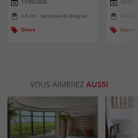
17/09/2026
22/09/
5,8 km - Saint-Jean-de-Blaignac
6,2 km -
Divers
Exposit
VOUS AIMEREZ
AUSSI