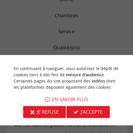
Chambres
Service
Qualité/prix
Propreté
En continuant à naviguer, vous autorisez le dépôt de
cookies tiers à des fins de
mesure d'audience
.
Certaines pages du site proposent des
vidéos
dont
les plateformes déposent également des cookies.
"Expérience mitigée"
Avis publié par cindygJ7539YC le 02/11/2025
EN SAVOIR PLUS
Nous avons séjourné début novembre, après nous
JE REFUSE
J'ACCEPTE
avoir offert une Wonderbox d’une valeur de 200 €.
Nous avons sélectionné le domaine Jean-got pour
une nuit dans les geodes. Lors de la réservation il...