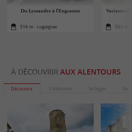
Du Lyssandre à l'Engranne
Variante du
516 m - Lugaignac
552 m -
À DÉCOUVRIR
AUX ALENTOURS
Découvrir
S'informer
Se loger
Se r