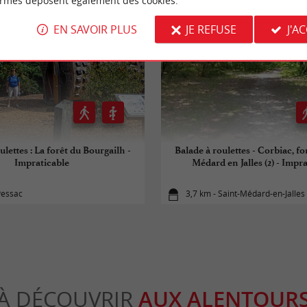
ormes déposent également des cookies.
EN SAVOIR PLUS
JE REFUSE
J'A
ulettes : La forêt du Bourgailh -
Balade à roulettes - Corbiac, fo
Impraticable
Médard en Jalles (2) - Impr
Pessac
3,7 km - Saint-Médard-en-Jalles
À DÉCOUVRIR
AUX ALENTOUR