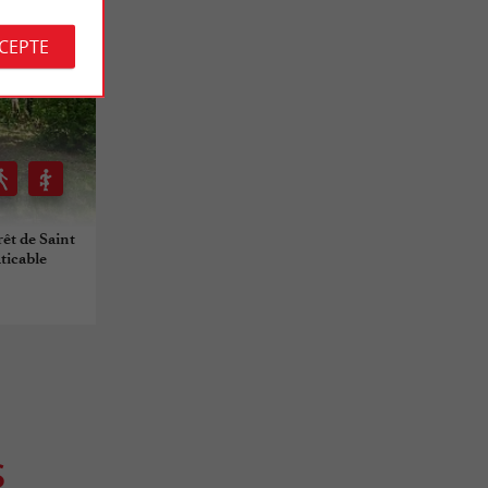
CCEPTE
rêt de Saint
aticable
S