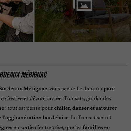
BORDEAUX MÉRIGNAC
, vous accueille dans un
l Bordeaux Mérignac
parc
. Transats, guirlandes
e festive et décontractée
: tout est pensé pour
me
chiller, danser et savourer
. Le Transat séduit
de l'agglomération bordelaise
en sortie d'entreprise, que les
en
ègues
familles