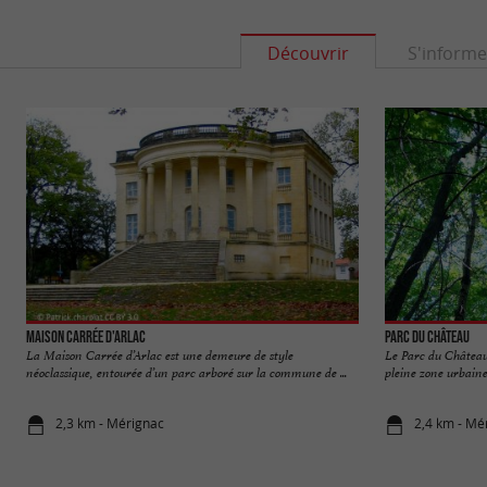
Découvrir
S'informe
Maison Carrée d'Arlac
Parc du Château
La Maison Carrée d’Arlac est une demeure de style
Le Parc du Château
néoclassique, entourée d’un parc arboré sur la commune de ...
pleine zone urbaine,
2,3 km - Mérignac
2,4 km - Mé