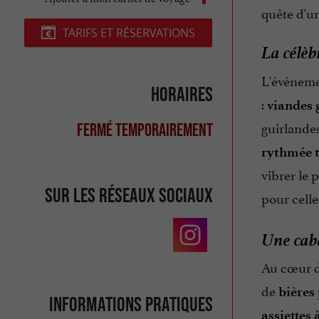
quête d'un
TARIFS ET RÉSERVATIONS
La célèbr
L'événem
Horaires
:
viandes 
guirlandes
Fermé temporairement
rythmée t
vibrer le 
Sur les réseaux sociaux
pour cell
Une caba
Au cœur d
de
bières
Informations pratiques
assiettes 