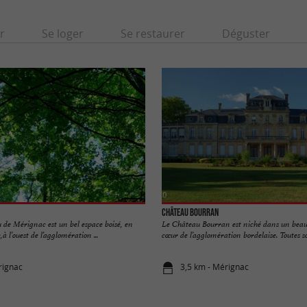
r
Se loger
Se restaurer
Déguster
Château Bourran
 de Mérignac est un bel espace boisé, en
Le Château Bourran est niché dans un beau
à l’ouest de l’agglomération ...
cœur de l’agglomération bordelaise. Toutes sor
rignac
3,5 km - Mérignac