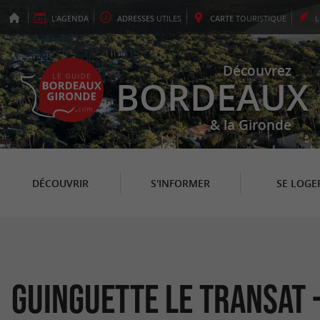
L'
AGENDA
ADRESSES
UTILES
CARTE
TOURISTIQUE
Découvrez
BORDEAUX
& la Gironde
DÉCOUVRIR
S'INFORMER
SE LOGE
Guinguette Le Transat