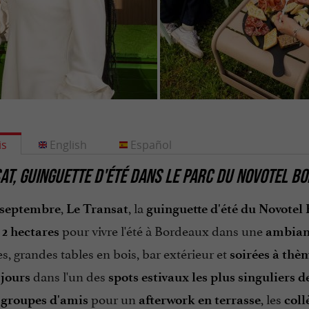
is
English
Español
AT, GUINGUETTE D'ÉTÉ DANS LE PARC DU NOVOTEL 
,
, la
 septembre
Le Transat
guinguette d'été du Novote
pour vivre l'été à Bordeaux dans une
 2 hectares
ambianc
, grandes tables en bois, bar extérieur et
soirées à thè
dans l'un des
 jours
spots estivaux les plus singuliers 
s
pour un
, les
groupes d'amis
afterwork en terrasse
coll