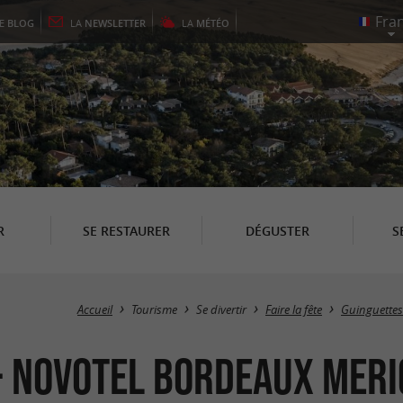
LE
BLOG
LA
NEWSLETTER
LA
MÉTÉO
R
SE RESTAURER
DÉGUSTER
S
Accueil
Tourisme
Se divertir
Faire la fête
Guinguettes
 - Novotel Bordeaux Mer