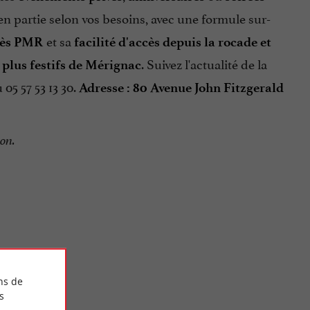
en partie selon vos besoins, avec une formule sur-
et sa
cès PMR
facilité d'accès depuis la rocade et
. Suivez l'actualité de la
s plus festifs de Mérignac
 05 57 53 13 30.
Adresse : 80 Avenue John Fitzgerald
on.
ns de
s