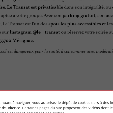
,
dans son intégralité, ou 
ise
Le Transat est privatisable
aptée à votre groupe. Avec son
, son
parking gratuit
ac
, Le Transat est l'un des
t
spots les plus accessibles et le
e sur
ou réservez votre soirée au
Instagram @le__transat
.
 33700 Mérignac
lcool est dangereux pour la santé, à consommer avec modérati
BALADES
À PROXIMITÉ
inuant à naviguer, vous autorisez le dépôt de cookies tiers à des fi
 d'audience
. Certaines pages du site proposent des
vidéos
dont le