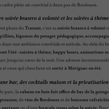
 cadre plein-air convivial à deux pas de Bordeaux.
e soirée brasero à volonté et les soirées à thème 
ent phare du
, c'est sa
o
Transat
soirée brasero à volonté
grillées, légumes du potager pédagogique, accompagn
 dans une ambiance conviviale et estivale. Au-delà du b
:
,
,
out l'été
soirées à thème
happy hours
animations m
parc jusqu'au cœur de la nuit. Une adresse incontournab
es et ceux qui cherchent où
.
sortir à Mérignac en été
ne bar, des cocktails maison et la privatisati
u parc, la
cabane en bois fait office de bar de la guing
, de
et de
 pression
vins de Bordeaux
boissons rafraîchi
ou d'une
. Pour
à partager
formule repas selon la soirée