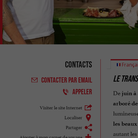
Contacts
França
LE TRANS
CONTACTER
PAR EMAIL
APPELER
De
juin à
arboré de
Visiter le site Internet
lumineuses
Localiser
les beaux
Partager
autant le
Ajouter à mon carnet de voyage