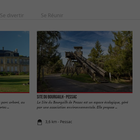
Se divertir
Se Réunir
Site du Bourgailh - Pessac
 parc arboré, au
Le Site du Bourgailh de Pessac est un espace écologique, géré
tes ...
par une association environnementale. Elle propose ...
3,6 km - Pessac