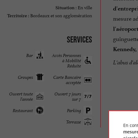
En ville
d'entrepr
Situation :
Bordeaux et son agglomération
Territoire :
mesure ad
l'aéropor
guinguett
Services
Kennedy,
Bar
Accès Personnes
à Mobilité
L'abus d'a
Réduite
Groupes
Carte Bancaire
acceptée
Ouvert toute
Ouvert 7 jours
l'année
sur 7
Restaurant
Parking
Terrasse
En cont
mesure