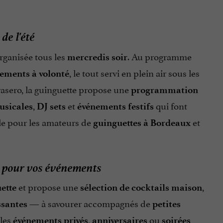
de l'été
rganisée tous les
. Au programme
mercredis soir
, le tout servi en plein air sous les
ements à volonté
rasero, la guinguette propose une
programmation
,
et
qui font
usicales
DJ sets
événements festifs
le pour les amateurs de
et
guinguettes à Bordeaux
on pour vos événements
et propose une
,
uette
sélection de cocktails maison
— à savourer accompagnés de
ssantes
petites
 les
,
ou
événements privés
anniversaires
soirées