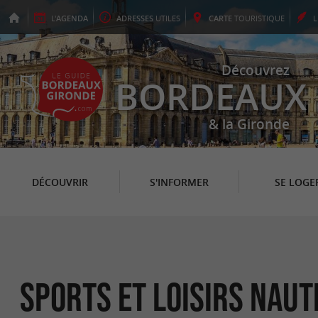
L'
AGENDA
ADRESSES
UTILES
CARTE
TOURISTIQUE
Découvrez
BORDEAUX
& la Gironde
DÉCOUVRIR
S'INFORMER
SE LOGE
Sports et loisirs naut