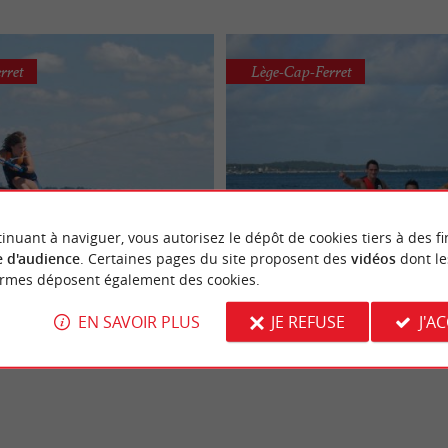
rret
Lège-Cap-Ferret
Glisse en Herbe
Glisse en Herbe
inuant à naviguer, vous autorisez le dépôt de cookies tiers à des fi
tique et wakeboard à Lège-
Bouée tractée et loisirs nauti
 d'audience
. Certaines pages du site proposent des
vidéos
dont le
, la magie du village de l'Herbe et
Rendez-vous au village de l’ Herbe p
Cap-Ferret
Cap-Ferret
ormes déposent également des cookies.
la glisse Le village de l'Herbe, niché
votre activité et découvrir le Bassin 
Adeptes de ...
EN SAVOIR PLUS
JE REFUSE
J'A