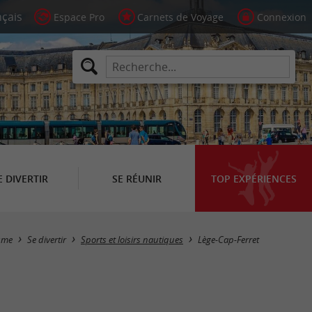
Espace Pro
Carnets de Voyage
Connexion
E DIVERTIR
SE RÉUNIR
TOP EXPÉRIENCES
Masquer la carte
sme
Se divertir
Sports et loisirs nautiques
Lège-Cap-Ferret