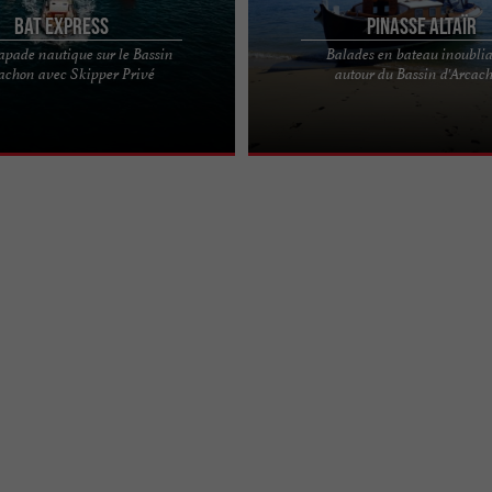
Bat Express
Pinasse Altaïr
apade nautique sur le Bassin
Balades en bateau inoublia
 d’Arcachon vous appartenait le
Pinasse Altaïr : explorez le Bassin d
achon avec Skipper Privé
autour du Bassin d'Arcac
capade nautique ? Vivez
Pinasse Altaïr est amarrée au cœur 
vec ...
magnifique Bassin ...