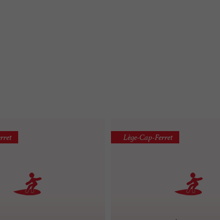
rret
Lège-Cap-Ferret