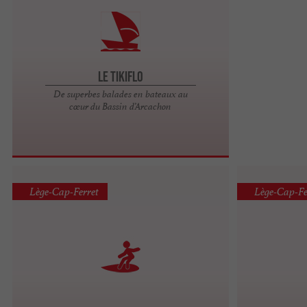
Le Tikiflo
De superbes balades en bateaux au
cœur du Bassin d’Arcachon
Lège-Cap-Ferret
Lège-Cap-Fe