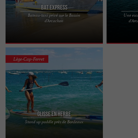
Bat Express
Bateau-taxi privé sur le Bassin
Une esc
Le Bassin d’Arcachon vous appartient, de jour
Et si le Bassin
d’Arcachon
d'Arc
comme de nuit. Oubliez la route, choisissez
temps d’une es
l’émotion : 20 ans de ...
l’exceptionnel a
Lège-Cap-Ferret
Glisse en Herbe
Glisse en Herbe, au Village de l'Herbe Le village
Stand up paddle près de Bordeaux
de l'Herbe, joyau entre la Chapelle éponyme et la
majestueuse ...