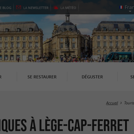
LE
BLOG
LA
NEWSLETTER
LA
MÉTÉO
R
SE RESTAURER
DÉGUSTER
S
Accueil
Touri
iques à Lège-Cap-Ferret