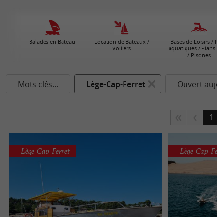
Balades en Bateau
Location de Bateaux /
Bases de Loisirs / 
Voiliers
aquatiques / Plans 
/ Piscines
Mots clés...
Lège-Cap-Ferret
Ouvert auj
1
Lège-Cap-Ferret
Lège-Cap-Fe