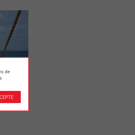
ns de
ques au
s
our choisir
d’Arcachon !
CCEPTE