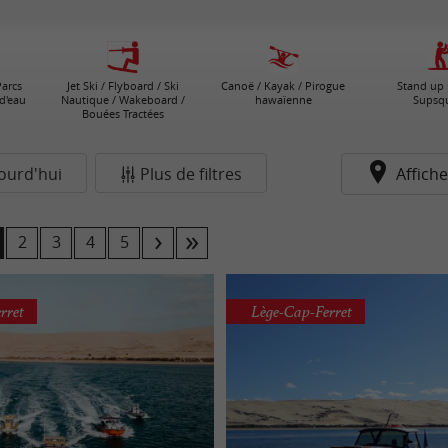
Parcs
Jet Ski / Flyboard / Ski
Canoë / Kayak / Pirogue
Stand up 
d'eau
Nautique / Wakeboard /
hawaïenne
Supsq
Bouées Tractées
ourd'hui
Plus de filtres
Affiche
2
3
4
5
rret
Lège-Cap-Ferret