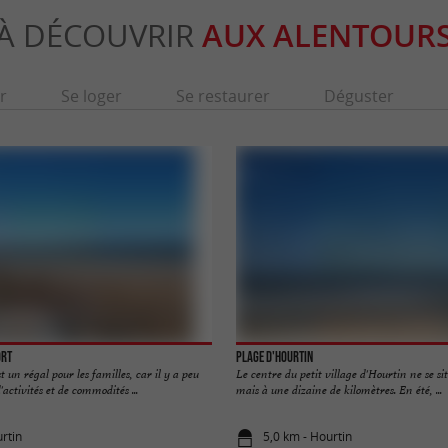
À DÉCOUVRIR
AUX ALENTOUR
r
Se loger
Se restaurer
Déguster
ort
Plage d'Hourtin
 un régal pour les familles, car il y a peu
Le centre du petit village d'Hourtin ne se si
'activités et de commodités ...
mais à une dizaine de kilomètres. En été, ...
rtin
5,0 km - Hourtin