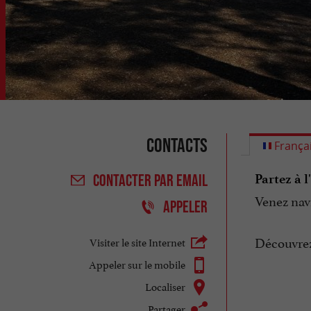
Contacts
França
Partez à l
CONTACTER
PAR EMAIL
Venez navi
APPELER
Découvre
Visiter le site Internet
Appeler sur le mobile
Localiser
Partager