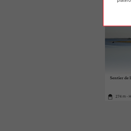
platef
Sentier de 
274 m - H