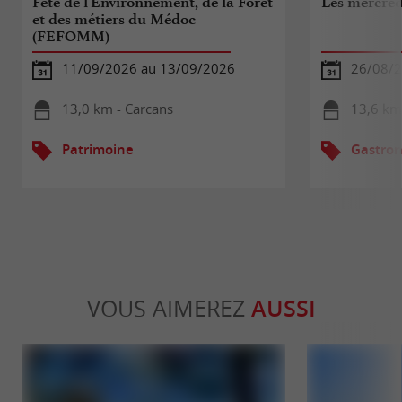
Fête de l'Environnement, de la Forêt
Les mercred
et des métiers du Médoc
(FEFOMM)
11/09/2026 au 13/09/2026
26/08/
13,0 km - Carcans
13,6 km 
Patrimoine
Gastron
VOUS AIMEREZ
AUSSI