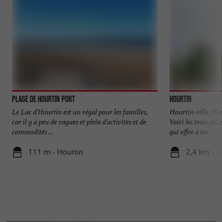
Plage de Hourtin Port
Hourtin
Le Lac d'Hourtin est un régal pour les familles,
Hourtin-ville, Ho
car il y a peu de vagues et plein d'activités et de
Voici les trois pô
commodités ...
qui offre à ses ...
111 m - Hourtin
2,4 km - H