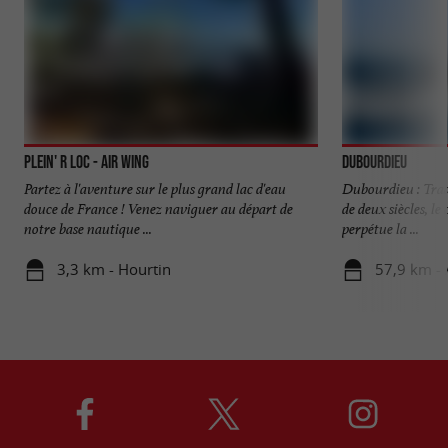
Plein' R Loc - Air Wing
Dubourdieu
Partez à l'aventure sur le plus grand lac d'eau
Dubourdieu : Trad
douce de France ! Venez naviguer au départ de
de deux siècles, l
notre base nautique ...
perpétue la ...
3,3 km - Hourtin
57,9 km -