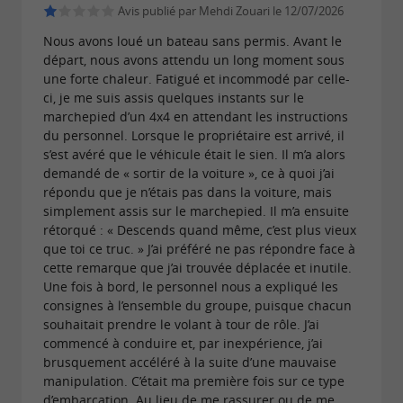
Avis publié par Mehdi Zouari le 12/07/2026
Nous avons loué un bateau sans permis. Avant le
départ, nous avons attendu un long moment sous
une forte chaleur. Fatigué et incommodé par celle-
ci, je me suis assis quelques instants sur le
marchepied d’un 4x4 en attendant les instructions
du personnel. Lorsque le propriétaire est arrivé, il
s’est avéré que le véhicule était le sien. Il m’a alors
demandé de « sortir de la voiture », ce à quoi j’ai
répondu que je n’étais pas dans la voiture, mais
simplement assis sur le marchepied. Il m’a ensuite
rétorqué : « Descends quand même, c’est plus vieux
que toi ce truc. » J’ai préféré ne pas répondre face à
cette remarque que j’ai trouvée déplacée et inutile.
Une fois à bord, le personnel nous a expliqué les
consignes à l’ensemble du groupe, puisque chacun
souhaitait prendre le volant à tour de rôle. J’ai
commencé à conduire et, par inexpérience, j’ai
brusquement accéléré à la suite d’une mauvaise
manipulation. C’était ma première fois sur ce type
d’embarcation. Au lieu de me rassurer ou de me