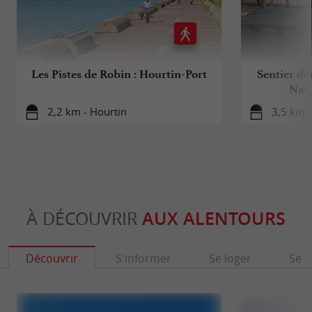
Les Pistes de Robin : Hourtin-Port
Sentier de
Natu
2,2 km - Hourtin
3,5 km -
À DÉCOUVRIR
AUX ALENTOURS
Découvrir
S'informer
Se loger
Se r