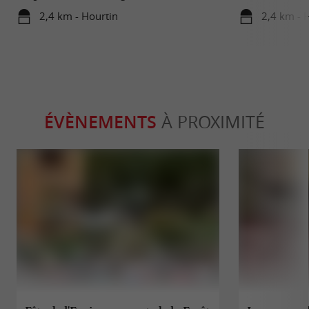
Hourtin
2,4 km - Hourtin
2,4 km - 
ÉVÈNEMENTS
À PROXIMITÉ