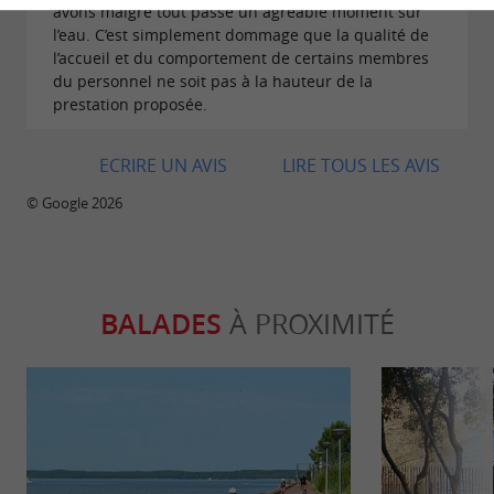
avons malgré tout passé un agréable moment sur
l’eau. C’est simplement dommage que la qualité de
l’accueil et du comportement de certains membres
du personnel ne soit pas à la hauteur de la
prestation proposée.
ECRIRE UN AVIS
LIRE TOUS LES AVIS
© Google 2026
BALADES
À PROXIMITÉ