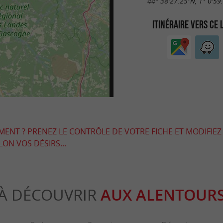
44° 38'27.25"N, 1° 0'59
ITINÉRAIRE VERS CE 
EMENT ? PRENEZ LE CONTRÔLE DE VOTRE FICHE ET MODIFIEZ
LON VOS DÉSIRS...
À DÉCOUVRIR
AUX ALENTOUR