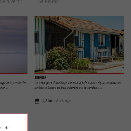
Se divertir
Se Réunir
Audenge
enge et à proximité
Le petit port d’Audenge est tout à fait authentique, comme ses
ur ...
petites cabanes en bois colorées qui le bordent. ...
4,8 km - Audenge
ns de