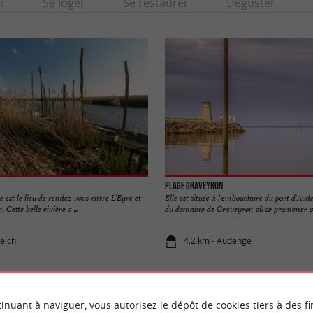
r
Se loger
Se restaurer
Déguster
Plage Graveyron
 est le lieu de rendez-vous entre L’Eyre et
Elle est située à l'embouchure du port d'Aud
 Cette belle rivière a ...
du domaine de Graveyron où se promener po
Teich
4,2 km - Audenge
inuant à naviguer, vous autorisez le dépôt de cookies tiers à des fi