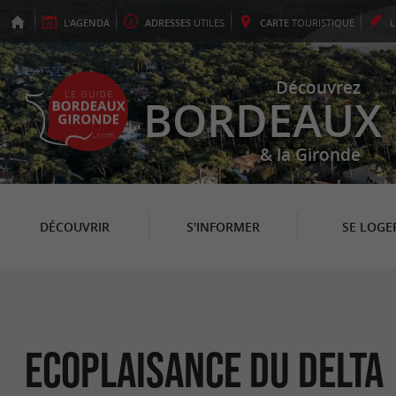
L'
AGENDA
ADRESSES
UTILES
CARTE
TOURISTIQUE
Découvrez
BORDEAUX
& la Gironde
DÉCOUVRIR
S'INFORMER
SE LOGE
Ecoplaisance du Delta