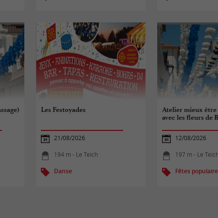
ssage)
Les Festoyades
Atelier mieux êtr
avec les fleurs de 
21/08/2026
12/08/2026
194 m - Le Teich
197 m - Le Teic
Danse
Fêtes populair