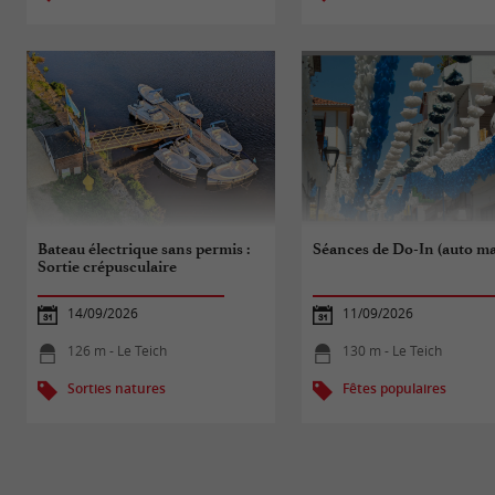
Bateau électrique sans permis :
Séances de Do-In (auto ma
Sortie crépusculaire
14/09/2026
11/09/2026
126 m - Le Teich
130 m - Le Teich
Sorties natures
Fêtes populaires