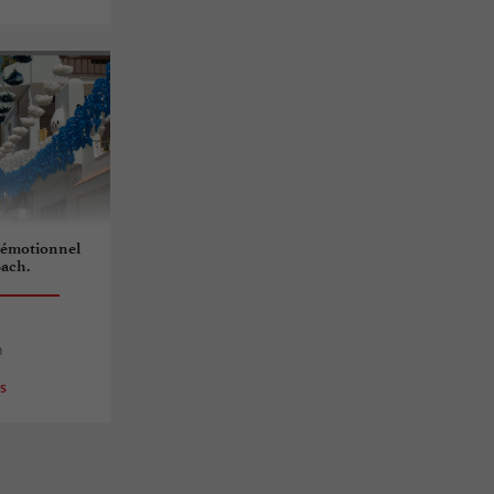
e émotionnel
Bach.
h
es