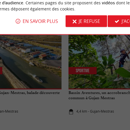
 d'audience
. Certaines pages du site proposent des
vidéos
dont le
ormes déposent également des cookies.
NOUS AVONS TESTÉ
POUR VOU
EN SAVOIR PLUS
JE REFUSE
J'A
Sportive
 Gujan-Mestras, balade découverte
Bassin Aventures, un accrobranc
commun à Gujan Mestras
jan-Mestras
4,4 km - Gujan-Mestras