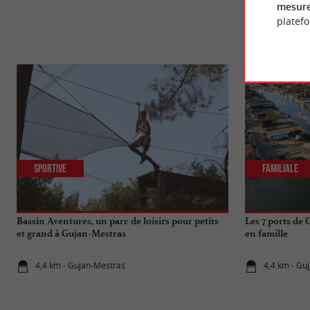
mesure
platef
Sportive
Familiale
Bassin Aventures, un parc de loisirs pour petits
Les 7 ports de
et grand à Gujan-Mestras
en famille
4,4 km - Gujan-Mestras
4,4 km - Gu