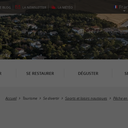
LE
BLOG
LA
NEWSLETTER
LA
MÉTÉO
R
SE RESTAURER
DÉGUSTER
S
Accueil
Tourisme
Se divertir
Sports et loisirs nautiques
Pêche en 