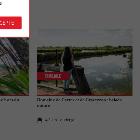
s
S
CCEPTE
Familiale
he hors du
Domaine de Certes et de Graveyron : balade
nature
4,8 km - Audenge