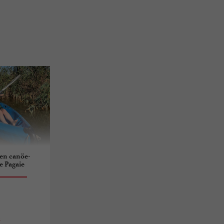
 en canöe-
e Pagaie
s