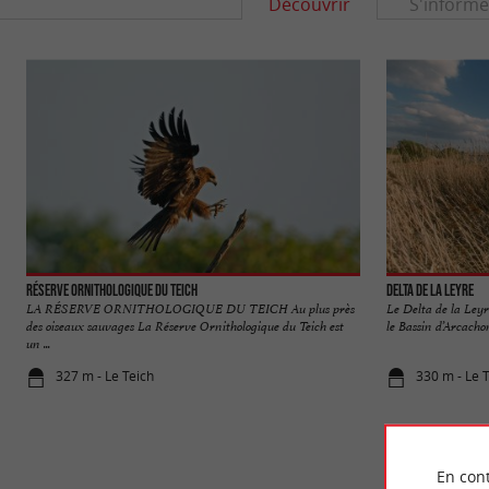
Découvrir
S'informe
Réserve Orni­thologique du Teich
Delta de la Leyre
LA RÉSERVE ORNITHOLOGIQUE DU TEICH Au plus près
Le Delta de la Leyre
des oiseaux sauvages La Réserve Ornithologique du Teich est
le Bassin d’Arcachon.
un ...
327 m - Le Teich
330 m - Le 
En cont