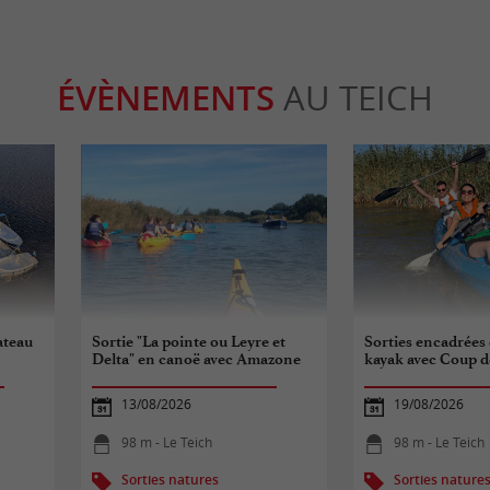
ÉVÈNEMENTS
AU TEICH
ateau
Sortie "La pointe ou Leyre et
Sorties encadrées
Delta" en canoë avec Amazone
kayak avec Coup d
13/08/2026
19/08/2026
98 m - Le Teich
98 m - Le Teich
Sorties natures
Sorties nature