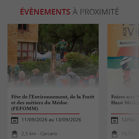
ÉVÈNEMENTS
À PROXIMITÉ
Fête de l'Environnement, de la Forêt
Foires aux 
et des métiers du Médoc
Haut-Médo
(FEFOMM)
11/09/2026 au 13/09/2026
12/08/
2,5 km - Carcans
13,5 km