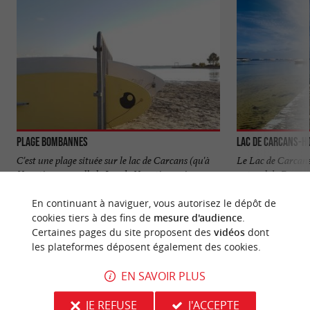
Plage Bombannes
Lac de Carcans-H
C'est une plage située sur le lac de Carcans (qu'à
Le Lac de Carcans
Hourtin on appelle le Lac de Hourtin, mais vous
naturel de France. 
aurez compris ...
du Médoc, qui ...
En continuant à naviguer, vous autorisez le dépôt de
764 m - Carcans
2,3 km - C
cookies tiers à des fins de
mesure d'audience
.
Certaines pages du site proposent des
vidéos
dont
les plateformes déposent également des cookies.
EN SAVOIR PLUS
JE REFUSE
J'ACCEPTE