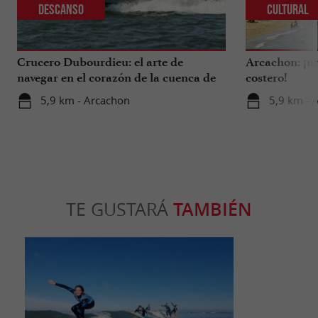
Descanso
Cultural
Crucero Dubourdieu: el arte de
Arcachon: ¡un
navegar en el corazón de la cuenca de
costero!
Arcachon.
5,9 km - Arcachon
5,9 km - 
TE GUSTARÁ
TAMBIÉN