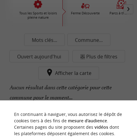
Tous les Sports et loisirs
Ferme Découverte
Parcs à thèmes
pleine nature
Mots clés...
Commune...
Ouvert aujourd'hui
Plus de filtres
Afficher la carte
Aucun résultat dans cette catégorie pour cette
commune pour le moment...
En continuant à naviguer, vous autorisez le dépôt de
n
o
t
e
c
o
u
p
e
c
o
e
u
cookies tiers à des fins de
mesure d'audience
.
r
d
r
Certaines pages du site proposent des
vidéos
dont
les plateformes déposent également des cookies.