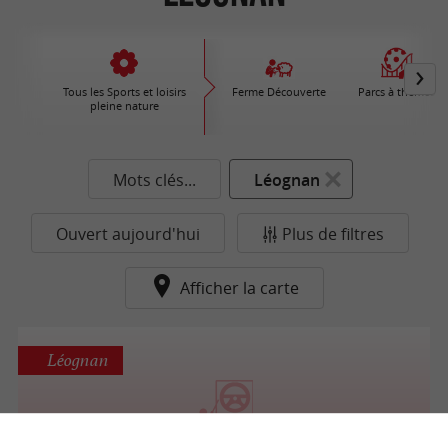
Tous les Sports et loisirs
Ferme Découverte
Parcs à thèmes
pleine nature
Mots clés...
Léognan
Ouvert aujourd'hui
Plus de filtres
Afficher la carte
Léognan