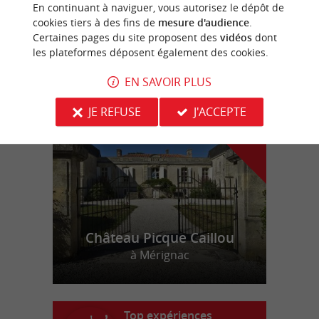
BORDEAUX AVIATION
En continuant à naviguer, vous autorisez le dépôt de
cookies tiers à des fins de
mesure d'audience
.
Certaines pages du site proposent des
vidéos
dont
les plateformes déposent également des cookies.
n
o
t
e
c
o
u
p
e
c
o
e
u
EN SAVOIR PLUS
r
d
r
JE REFUSE
J'ACCEPTE
Château Picque Caillou
à Mérignac
Top expériences