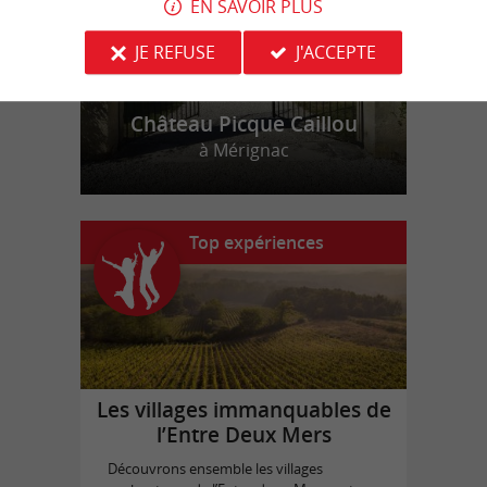
EN SAVOIR PLUS
JE REFUSE
J'ACCEPTE
Château Picque Caillou
à Mérignac
Top expériences
Les villages immanquables de
l’Entre Deux Mers
Découvrons ensemble les villages