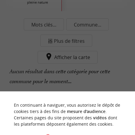
pleine nature
Mots clés...
Commune...
Plus de filtres
Afficher la carte
Aucun résultat dans cette catégorie pour cette
commune pour le moment...
n
o
t
e
c
o
u
p
e
c
o
e
u
En continuant à naviguer, vous autorisez le dépôt de
r
d
r
cookies tiers à des fins de
mesure d'audience
.
Certaines pages du site proposent des
vidéos
dont
les plateformes déposent également des cookies.