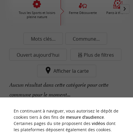
Tous les Sports et loisirs
Ferme Découverte
Parcs à thèmes
pleine nature
Mots clés...
Commune...
Ouvert aujourd'hui
Plus de filtres
Afficher la carte
Aucun résultat dans cette catégorie pour cette
commune pour le moment...
En continuant à naviguer, vous autorisez le dépôt de
n
o
t
e
c
o
u
p
e
c
o
e
u
cookies tiers à des fins de
mesure d'audience
.
r
d
r
Certaines pages du site proposent des
vidéos
dont
les plateformes déposent également des cookies.