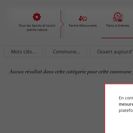
Tous les Sports et loisirs
Ferme Découverte
Parcs à thèmes
pleine nature
Mots clés...
Commune...
Ouvert aujourd'
Aucun résultat dans cette catégorie pour cette commune 
En cont
mesure
platef