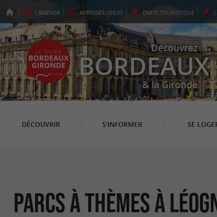
L'
AGENDA
ADRESSES
UTILES
CARTE
TOURISTIQUE
Découvrez
BORDEAUX
& la Gironde
DÉCOUVRIR
S'INFORMER
SE LOGE
Parcs à thèmes à Léog