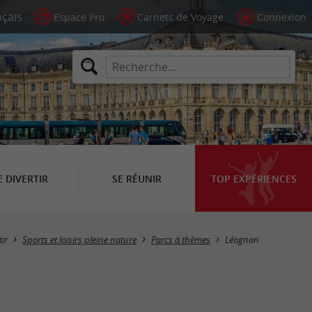
Espace Pro
Carnets de Voyage
Connexion
E DIVERTIR
SE RÉUNIR
TOP EXPÉRIENCES
Masquer la carte
tir
Sports et loisirs pleine nature
Parcs à thèmes
Léognan