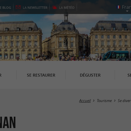
LE
BLOG
LA
NEWSLETTER
LA
MÉTÉO
R
SE RESTAURER
DÉGUSTER
S
Accueil
Tourisme
Se diver
nan