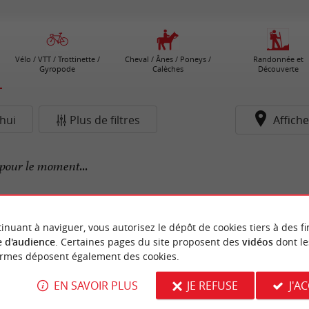
Vélo / VTT / Trottinette /
Cheval / Ânes / Poneys /
Randonnée et
Gyropode
Calèches
Découverte
hui
Plus de filtres
Affiche
pour le moment...
inuant à naviguer, vous autorisez le dépôt de cookies tiers à des fi
 d'audience
. Certaines pages du site proposent des
vidéos
dont le
ormes déposent également des cookies.
EN SAVOIR PLUS
JE REFUSE
J'A