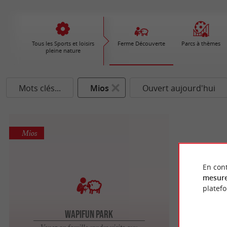
Tous les Sports et loisirs
Ferme Découverte
Parcs à thèmes
pleine nature
Mots clés...
Mios
Ouvert aujourd'hui
Mios
En cont
mesure
platef
Wapifun Park
Venez en famille rendre visite aux