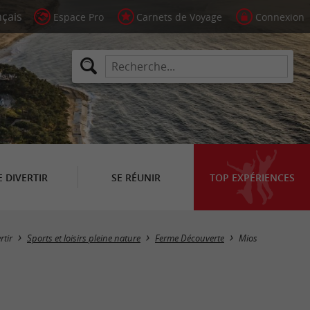
Espace Pro
Carnets de Voyage
Connexion
E DIVERTIR
SE RÉUNIR
TOP EXPÉRIENCES
Masquer la carte
rtir
Sports et loisirs pleine nature
Ferme Découverte
Mios