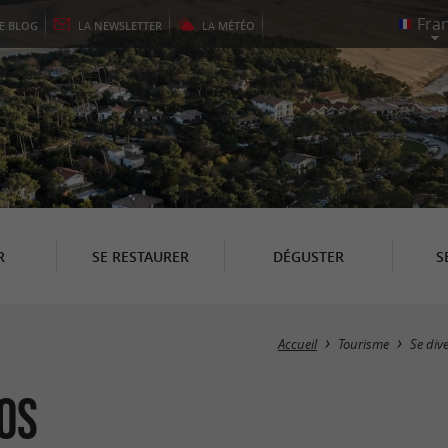
LE
BLOG
LA
NEWSLETTER
LA
MÉTÉO
R
SE RESTAURER
DÉGUSTER
S
Accueil
Tourisme
Se dive
os