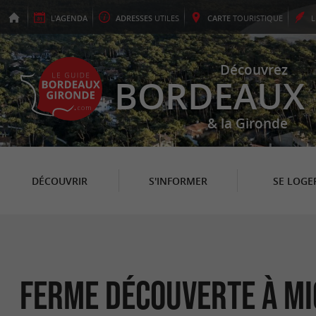
L'
AGENDA
ADRESSES
UTILES
CARTE
TOURISTIQUE
Découvrez
BORDEAUX
& la Gironde
DÉCOUVRIR
S'INFORMER
SE LOGE
Ferme Découverte à Mi