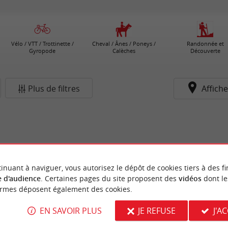
Vélo / VTT / Trottinette /
Cheval / Ânes / Poneys /
Randonnée et
Gyropode
Calèches
Découverte
Plus de filtres
Affiche
inuant à naviguer, vous autorisez le dépôt de cookies tiers à des fi
 d'audience
. Certaines pages du site proposent des
vidéos
dont le
ormes déposent également des cookies.
EN SAVOIR PLUS
JE REFUSE
J'A