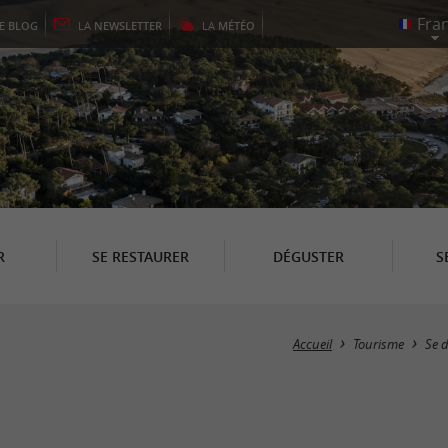
LE
BLOG
LA
NEWSLETTER
LA
MÉTÉO
R
SE RESTAURER
DÉGUSTER
S
Accueil
Tourisme
Se d