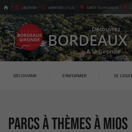
L'
AGENDA
ADRESSES
UTILES
CARTE
TOURISTIQUE
Découvrez
BORDEAUX
& la Gironde
DÉCOUVRIR
S'INFORMER
SE LOGE
Parcs à thèmes à Mios