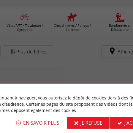
Vélo / VTT / Trottinette /
Cheval / Ânes / Poneys /
Randonnée et
Gyropode
Calèches
Découverte
Plus de filtres
Affiche
inuant à naviguer, vous autorisez le dépôt de cookies tiers à des fi
 d'audience
. Certaines pages du site proposent des
vidéos
dont le
ormes déposent également des cookies.
EN SAVOIR PLUS
JE REFUSE
J'A
Paradis du Papillon
apillons venant des quatre