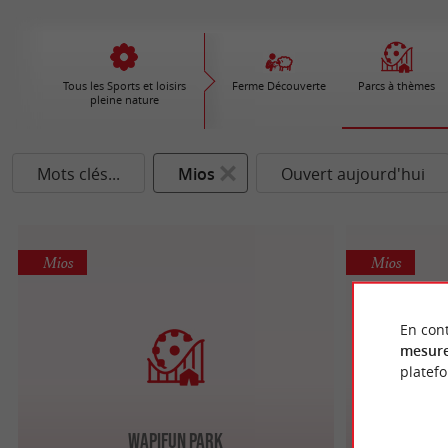
Tous les Sports et loisirs
Ferme Découverte
Parcs à thèmes
pleine nature
Mots clés...
Mios
Ouvert aujourd'hui
Mios
Mios
En cont
mesure
platef
Au 
Wapifun Park
Des p