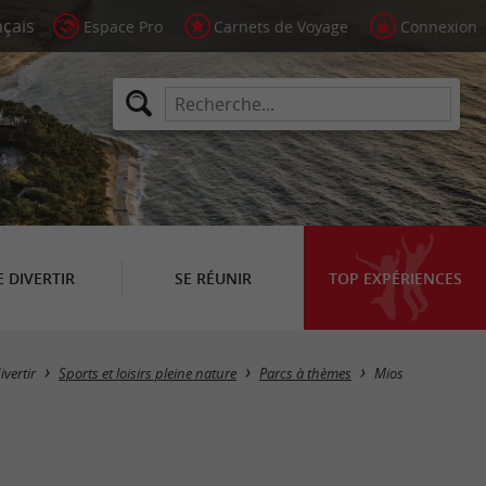
Espace Pro
Carnets de Voyage
Connexion
E DIVERTIR
SE RÉUNIR
TOP EXPÉRIENCES
Masquer la carte
ivertir
Sports et loisirs pleine nature
Parcs à thèmes
Mios