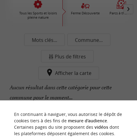
Tous les Sports et loisirs
Ferme Découverte
Parcs à thèmes
pleine nature
Mots clés...
Commune...
Plus de filtres
Afficher la carte
Aucun résultat dans cette catégorie pour cette
commune pour le moment...
En continuant à naviguer, vous autorisez le dépôt de
n
o
t
e
c
o
u
p
e
c
o
e
u
cookies tiers à des fins de
mesure d'audience
.
r
d
r
Certaines pages du site proposent des
vidéos
dont
les plateformes déposent également des cookies.