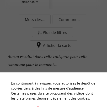
pleine nature
Mots clés...
Commune...
Plus de filtres
Afficher la carte
Aucun résultat dans cette catégorie pour cette
commune pour le moment...
n
o
t
e
c
o
u
p
e
c
o
e
u
En continuant à naviguer, vous autorisez le dépôt de
r
d
r
cookies tiers à des fins de
mesure d'audience
.
Certaines pages du site proposent des
vidéos
dont
les plateformes déposent également des cookies.