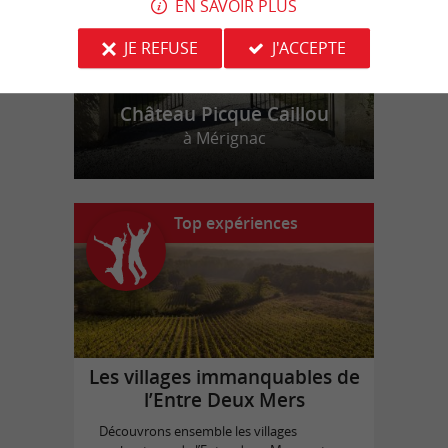
EN SAVOIR PLUS
JE REFUSE
J'ACCEPTE
Château Picque Caillou
à Mérignac
Top expériences
Les villages immanquables de
l’Entre Deux Mers
Découvrons ensemble les villages