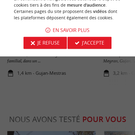
cookies tiers à des fins de
mesure d'audience
.
Certaines pages du site proposent des
vidéos
dont
les plateformes déposent également des cookies.
EN SAVOIR PLUS
Lac de la Magdeleine
Port de Gujan
JE REFUSE
J'ACCEPTE
Sur la commune de Gujan-Mestras, dans le Bassin
La commune qui a 
d’Arcachon, le Lac de la Magdeleine est un site
accueille pas moi
familial, dans un ...
Meyran, Gujan, Lar
1,4 km - Gujan-Mestras
3,2 km - 
NOUS AVONS TESTÉ
POUR VOUS