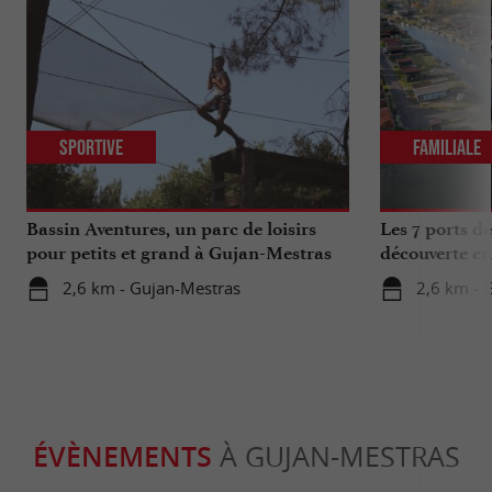
Sportive
Familiale
Bassin Aventures, un parc de loisirs
Les 7 ports d
pour petits et grand à Gujan-Mestras
découverte en
2,6 km - Gujan-Mestras
2,6 km - 
ÉVÈNEMENTS
À GUJAN-MESTRAS