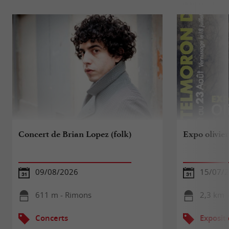
Concert de Brian Lopez (folk)
Expo olivie
09/08/2026
15/07/2
611 m - Rimons
2,3 km 
Concerts
Exposit