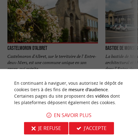
Castelmoron d'Albret
Bastide de Monsé
Castelmoron d'Albret, sur le territoire de l' Entre-
La bastide de Mon
deux-Mers, est une commune unique en son
architectural et h
genre, qui mérite ...
dans l’ Entre-deux
2,2 km - Castelmoron-d'Albret
5,9 km - 
En continuant à naviguer, vous autorisez le dépôt de
cookies tiers à des fins de
mesure d'audience
.
Certaines pages du site proposent des
vidéos
dont
les plateformes déposent également des cookies.
EN SAVOIR PLUS
NOUS AVONS TESTÉ
POUR VOUS
JE REFUSE
J'ACCEPTE