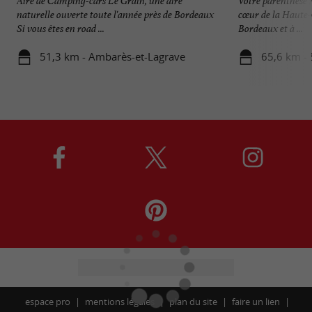
Aire de Camping-cars Le Grain, une aire
Votre parenthèse 
naturelle ouverte toute l'année près de Bordeaux
cœur de la Haute-
Si vous êtes en road ...
Bordeaux et à ...
51,3 km - Ambarès-et-Lagrave
65,6 km - 
espace pro
mentions légales
plan du site
faire un lien