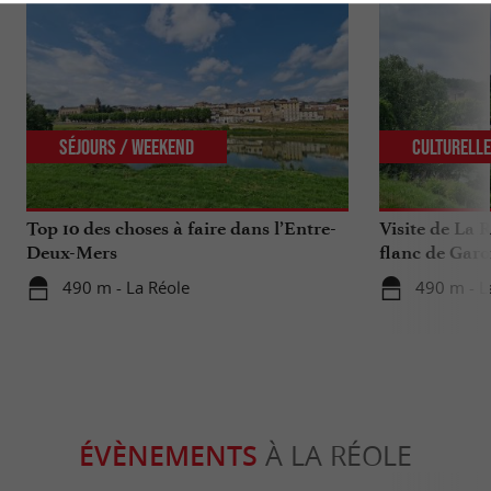
Séjours / Weekend
Culturell
Top 10 des choses à faire dans l’Entre-
Visite de La R
Deux-Mers
flanc de Garo
490 m - La Réole
490 m - L
ÉVÈNEMENTS
À LA RÉOLE