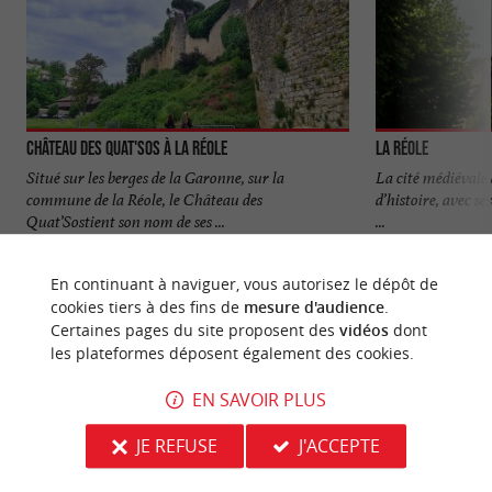
Château des Quat'Sos à La Réole
La Réole
Situé sur les berges de la Garonne, sur la
La cité médiévale d
commune de la Réole, le Château des
d’histoire, avec se
Quat’Sostient son nom de ses ...
...
415 m - La Réole
485 m - La
En continuant à naviguer, vous autorisez le dépôt de
cookies tiers à des fins de
mesure d'audience
.
Certaines pages du site proposent des
vidéos
dont
les plateformes déposent également des cookies.
EN SAVOIR PLUS
NOUS AVONS TESTÉ
POUR VOUS
JE REFUSE
J'ACCEPTE