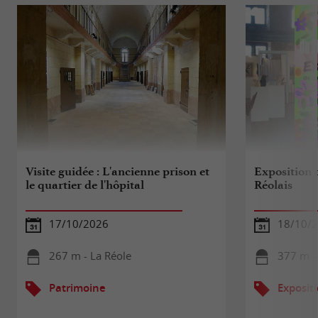
Visite guidée : L'ancienne prison et
Exposition d
le quartier de l'hôpital
Réolais
17/10/2026
18/10/2
267 m - La Réole
377 m -
Patrimoine
Exposit