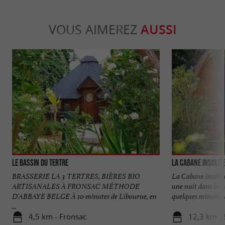
VOUS AIMEREZ
AUSSI
Le Bassin du Tertre
La Cabane Insolit
BRASSERIE LA 3 TERTRES, BIÈRES BIO
La Cabane insolit
ARTISANALES À FRONSAC MÉTHODE
une nuit dans les
D'ABBAYE BELGE À 10 minutes de Libourne, en
quelques minutes d
...
4,5 km - Fronsac
12,3 km - 