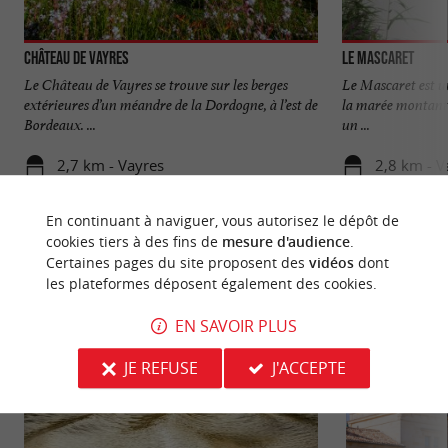
Château de Vayres
Le Mascaret
Le Château de Vayres se trouve sur les berges
Le Mascaret est u
extérieures d’un méandre de la Dordogne, à l’est de
la marée montante 
Bordeaux. ...
un ...
2,7 km - Vayres
2,8 km - V
En continuant à naviguer, vous autorisez le dépôt de
cookies tiers à des fins de
mesure d'audience
.
Certaines pages du site proposent des
vidéos
dont
les plateformes déposent également des cookies.
NOUS AVONS TESTÉ
POUR VOUS
EN SAVOIR PLUS
JE REFUSE
J'ACCEPTE