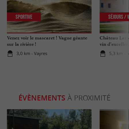
Sportive
Séjours /
Venez voir le mascaret ! Vague géante
Château Larte
sur la rivière !
vin d’excelle
3,0 km - Vayres
5,3 km - 
ÉVÈNEMENTS
À PROXIMITÉ