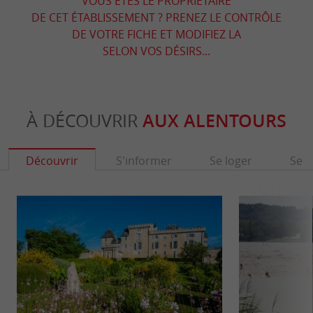
VOUS ÊTES LE PROPRIÉTAIRE
DE CET ÉTABLISSEMENT ? PRENEZ LE CONTRÔLE
DE VOTRE FICHE ET MODIFIEZ LA
SELON VOS DÉSIRS...
À DÉCOUVRIR
AUX ALENTOURS
Découvrir
S'informer
Se loger
Se r