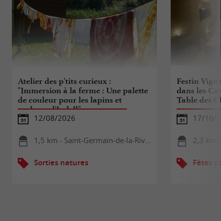
Atelier des p'tits curieux :
Festin Vign
"Immersion à la ferme : Une palette
dans les Cav
de couleur pour les lapins et
Table des C
cochons d'Inde!!"
12/08/2026
17/10/
1,5 km - Saint-Germain-de-la-Rivière
2,3 km -
Sorties natures
Fêtes p