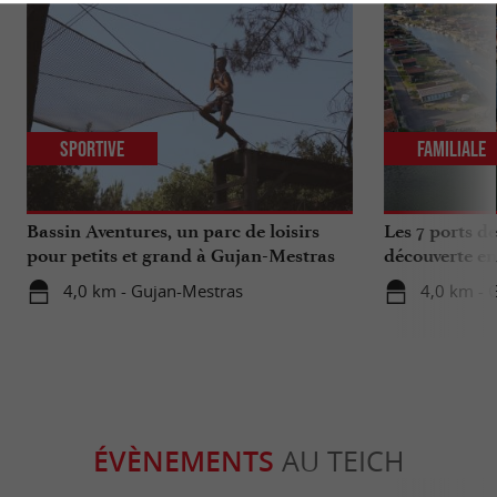
Sportive
Familiale
Bassin Aventures, un parc de loisirs
Les 7 ports d
pour petits et grand à Gujan-Mestras
découverte en
4,0 km - Gujan-Mestras
4,0 km - 
ÉVÈNEMENTS
AU TEICH