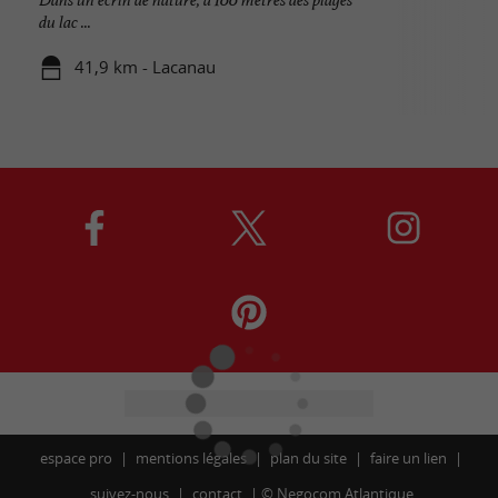
du lac ...
41,9 km - Lacanau
espace pro
mentions légales
plan du site
faire un lien
suivez-nous
contact
©
Negocom Atlantique