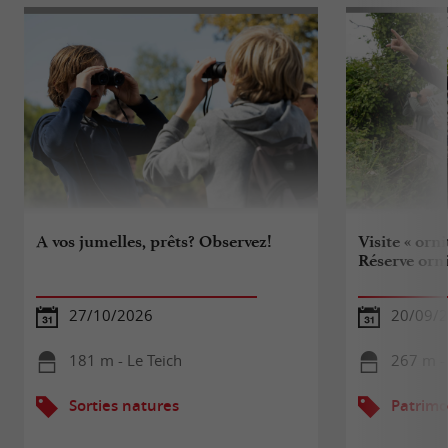
A vos jumelles, prêts? Observez!
Visite « orn
Réserve orn
27/10/2026
20/09/
181 m - Le Teich
267 m - 
Sorties natures
Patrimo