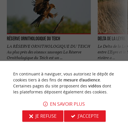
Réserve Orni­thologique du Teich
Delta de la Leyre
LA RÉSERVE ORNITHOLOGIQUE DU TEICH
Le Delta de la Ley
Au plus près des oiseaux sauvages La Réserve
entre L’Eyre et le
Ornithologique du Teich est un ...
rivière a ...
612 m - Le Teich
924 m - Le
En continuant à naviguer, vous autorisez le dépôt de
cookies tiers à des fins de
mesure d'audience
.
Certaines pages du site proposent des
vidéos
dont
les plateformes déposent également des cookies.
EN SAVOIR PLUS
NOUS AVONS TESTÉ
POUR VOUS
JE REFUSE
J'ACCEPTE