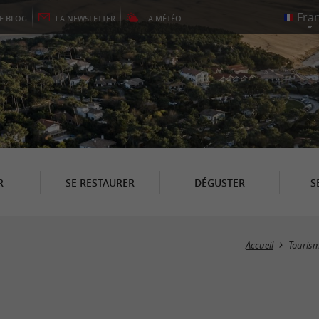
LE
BLOG
LA
NEWSLETTER
LA
MÉTÉO
R
SE RESTAURER
DÉGUSTER
S
Accueil
Touris