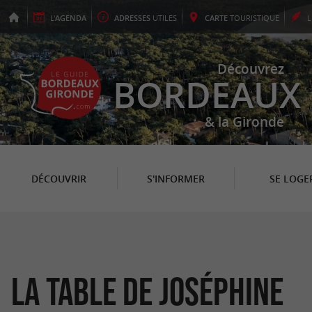
L'
AGENDA
ADRESSES
UTILES
CARTE
TOURISTIQUE
Découvrez
BORDEAUX
& la Gironde
DÉCOUVRIR
S'INFORMER
SE LOGE
La Table de Joséphine