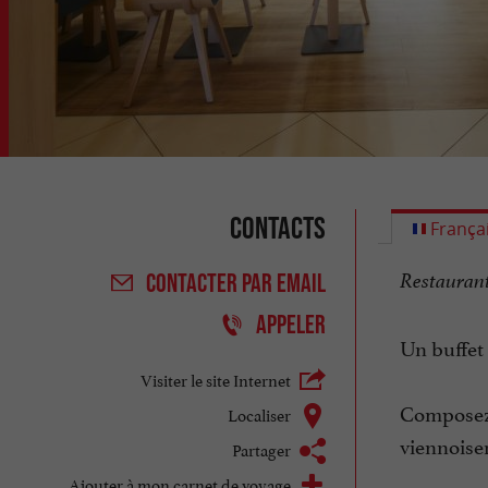
Contacts
França
Restaurant 
CONTACTER
PAR EMAIL
APPELER
Un buffet 
Visiter le site Internet
Composez 
Localiser
viennoiser
Partager
Ajouter à mon carnet de voyage