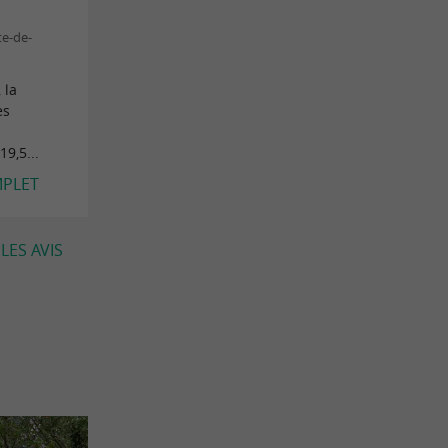
te-de-
 la
es
s
19,5...
MPLET
LES AVIS