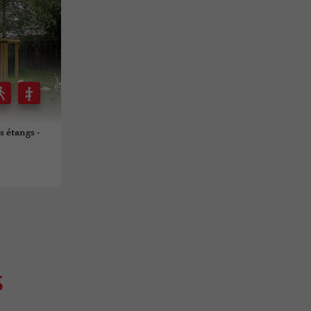
s étangs -
S