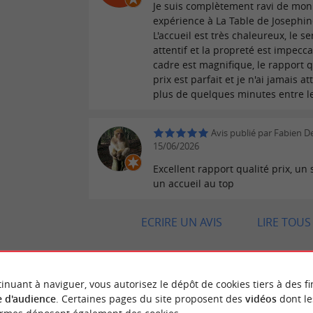
Je suis complètement ravi de mon
expérience à La Table de Josephin
L'accueil est très chaleureux, le se
attentif et la propreté est impecca
cadre est magnifique, le rapport q
prix est parfait et je n'ai jamais a
plus de quelques minutes entre le
Avis publié par Fabien D
15/06/2026
Excellent rapport qualité prix, un 
un accueil au top
ECRIRE UN AVIS
LIRE TOUS 
inuant à naviguer, vous autorisez le dépôt de cookies tiers à des fi
 d'audience
. Certaines pages du site proposent des
vidéos
dont le
"Restaurant d'Hôtel idéal."
 VOYAGEURS