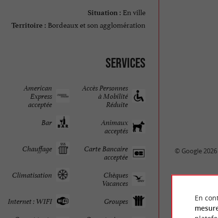
En ville
Situation :
Bordeaux et son agglomération
Territoire :
Services
American
Accès Personnes
Express
à Mobilité
acceptée
Réduite
Bar
Animaux
acceptés
Chauffage
Carte Bancaire
© Google 2026
acceptée
Climatisation
Chèques
Vacances
En cont
Internet : WIFI
Groupes
mesure
AVIS DES