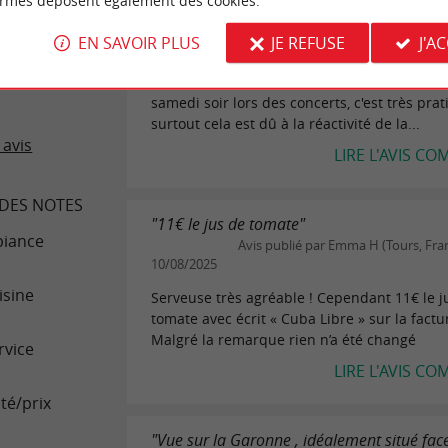
ormes déposent également des cookies.
Avis publié par 677jacquesb (La Tes
Buch, France) le 29/11/2025
EN SAVOIR PLUS
JE REFUSE
J'A
DE JOSÉPHINE
Restaurant d'Hôtel, idéalement placé en fac
l'Arkéa Aréna. Ce restaurant "ouvre le vendr
samedi soir lors des concerts, c'est très prat
surtout cela est dû à la réactivité de la...
 avis
LIRE L'AVIS CO
DES NOTES
"11€ le jus de tomate"
iance
Avis publié par Emma H (Tours, Fran
10/08/2025
isine
Serveuse très agréable ! Cependant 11€ le j
tomate avec écrit « Cuba Libre » sur la factu
Malgré la remarque rien n’a été changé
rvice
LIRE L'AVIS CO
té/prix
"Vue sur la Garonne , idéalement situé fac