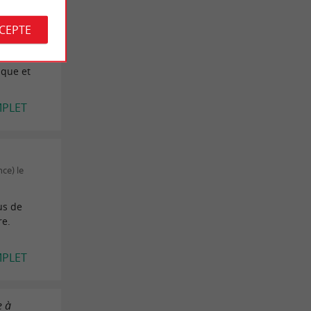
te-de-
CCEPTE
e de
edi et
ique et
MPLET
ce) le
us de
re.
MPLET
e à