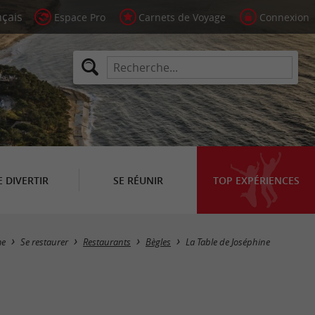
Espace Pro
Carnets de Voyage
Connexion
E DIVERTIR
SE RÉUNIR
TOP EXPÉRIENCES
me
Se restaurer
Restaurants
Bègles
La Table de Joséphine