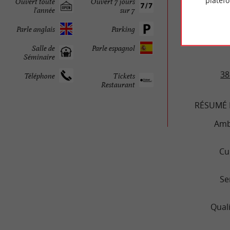
platef
Ouvert toute
Ouvert 7 jours
l'année
sur 7
LA TABLE 
Parle anglais
Parking
Salle de
Parle espagnol
Séminaire
38
Téléphone
Tickets
Restaurant
RÉSUMÉ 
Amb
Cu
Se
Quali