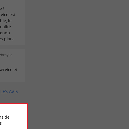
e !
rvice est
ble, le
ualité-
ttendu
s plats.
ebray le
service et
LES AVIS
ns de
s