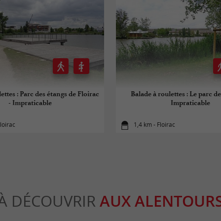
ettes : Parc des étangs de Floirac
Balade à roulettes : Le parc de
- Impraticable
Impraticable
loirac
1,4 km - Floirac
À DÉCOUVRIR
AUX ALENTOUR