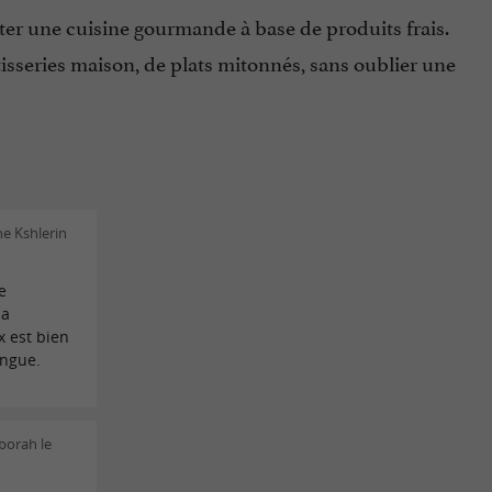
ter une cuisine gourmande à base de produits frais.
isseries maison, de plats mitonnés, sans oublier une
ne Kshlerin
e
la
x est bien
ongue.
borah le