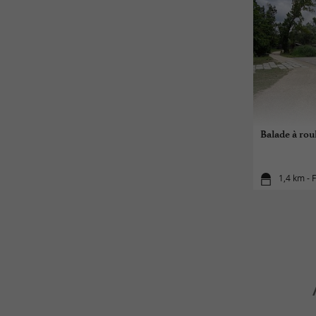
Balade à roul
1,4 km - F