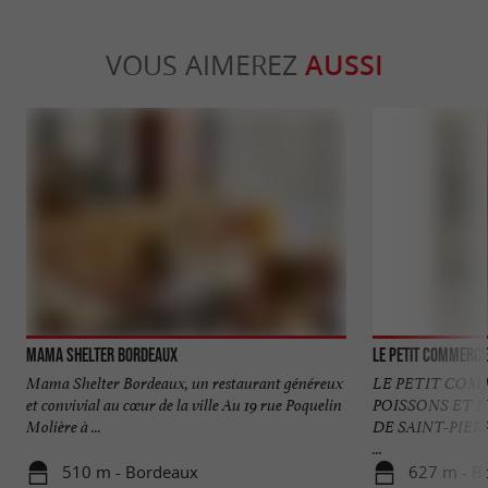
VOUS AIMEREZ
AUSSI
Mama Shelter Bordeaux
Le Petit Commerce
Mama Shelter Bordeaux, un restaurant généreux
LE PETIT COM
et convivial au cœur de la ville Au 19 rue Poquelin
POISSONS ET 
Molière à ...
DE SAINT-PIER
...
510 m - Bordeaux
627 m - B