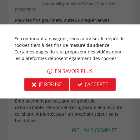
Avis publié par Marie S (Paris, France) le
03/08/2026
Pour les fins gourmets, curieux d'expériences
culinaires de haut vol, et gourmands, je
recommande vivement ! Carnaval de saveurs qui
En continuant à naviguer, vous autorisez le dépôt de
explosent en bouche, finesse, délicatesse et
cookies tiers à des fins de
mesure d'audience
.
harmonie des...
Certaines pages du site proposent des
vidéos
dont
LIRE L'AVIS COMPLET
les plateformes déposent également des cookies.
EN SAVOIR PLUS
"Une halte trop courte …"
JE REFUSE
J'ACCEPTE
Avis publié par Bernard G (France) le
05/07/2026
Emplacement parfait, qualité générale
irréprochable. Personnel très agréable et à l’écoute
du client. À bientôt pour un prochain séjour sans
hésitation.
LIRE L'AVIS COMPLET