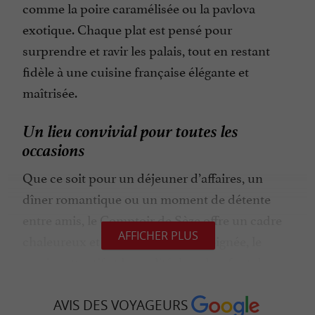
comme la poire caramélisée ou la pavlova
exotique. Chaque plat est pensé pour
surprendre et ravir les palais, tout en restant
fidèle à une cuisine française élégante et
maîtrisée.
Un lieu convivial pour toutes les
occasions
Que ce soit pour un déjeuner d’affaires, un
dîner romantique ou un moment de détente
entre amis, le Comptoir de Sèze offre un cadre
AFFICHER PLUS
chaleureux et stylé. L’ambiance soignée, le
service attentif et la qualité des plats font de
chaque repas une expérience mémorable au
cœur de Bordeaux.
AVIS DES VOYAGEURS