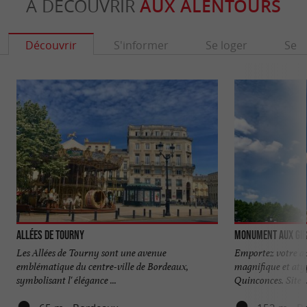
À DÉCOUVRIR
AUX ALENTOURS
Découvrir
S'informer
Se loger
Se r
Allées de Tourny
Monument aux Gi
Les Allées de Tourny sont une avenue
Emportez votre app
emblématique du centre-ville de Bordeaux,
magnifique et atyp
symbolisant l' élégance ...
Quinconces. Site ..