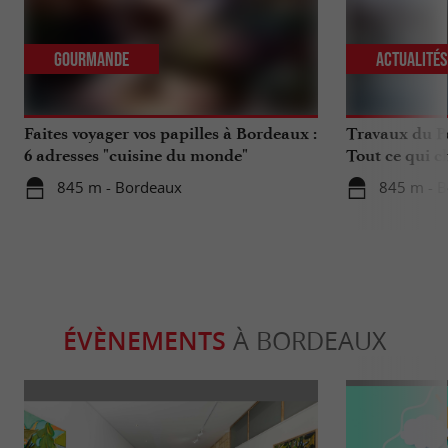
Gourmande
Actualité
Faites voyager vos papilles à Bordeaux :
Travaux du Po
6 adresses "cuisine du monde"
Tout ce qui c
déplacements 
845 m - Bordeaux
845 m - 
ÉVÈNEMENTS
À BORDEAUX