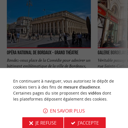
Opéra National de Bordaux - Grand Théatre
Galerie Bordelais
Rendez-vous place de la Comédie pour admirer un
Véritable passage s
bâtiment emblématique de la ville de Bordeaux,
rue Sainte-Cather
l’Opéra ...
le temps avec ...
En continuant à naviguer, vous autorisez le dépôt de
57 m - Bordeaux
146 m - B
cookies tiers à des fins de
mesure d'audience
.
Certaines pages du site proposent des
vidéos
dont
les plateformes déposent également des cookies.
EN SAVOIR PLUS
JE REFUSE
J'ACCEPTE
NOUS AVONS TESTÉ
POUR VOUS