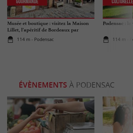
Gourmande
Culturell
Musée et boutique : visitez la Maison
Podensac : la 
Lillet, l’apéritif de Bordeaux par
excellence
114 m - Podensac
114 m - 
ÉVÈNEMENTS
À PODENSAC