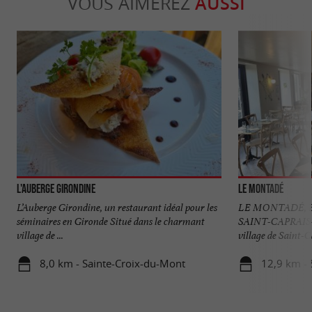
VOUS AIMEREZ
AUSSI
L'Auberge Girondine
Le Montadé
L’Auberge Girondine, un restaurant idéal pour les
LE MONTADÉ, B
séminaires en Gironde Situé dans le charmant
SAINT-CAPRAIS
village de ...
village de Saint-C
8,0 km - Sainte-Croix-du-Mont
12,9 km - 