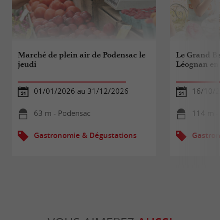
Marché de plein air de Podensac le
Le Grand Ba
jeudi
Léognan en 
01/01/2026 au 31/12/2026
16/10/
63 m - Podensac
114 m -
Gastronomie & Dégustations
Gastron