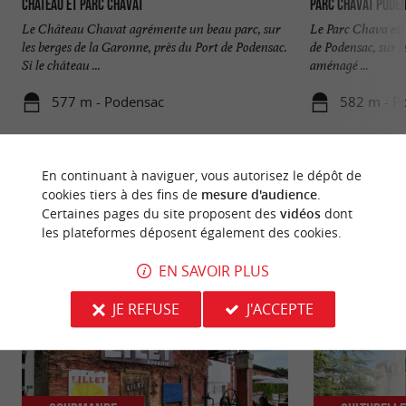
Château et Parc Chavat
Parc Chavat Pode
Le Château Chavat agrémente un beau parc, sur
Le Parc Chava est 
les berges de la Garonne, près du Port de Podensac.
de Podensac, sur le
Si le château ...
aménagé ...
577 m - Podensac
582 m - P
En continuant à naviguer, vous autorisez le dépôt de
cookies tiers à des fins de
mesure d'audience
.
Certaines pages du site proposent des
vidéos
dont
les plateformes déposent également des cookies.
NOUS AVONS TESTÉ
POUR VOUS
EN SAVOIR PLUS
JE REFUSE
J'ACCEPTE