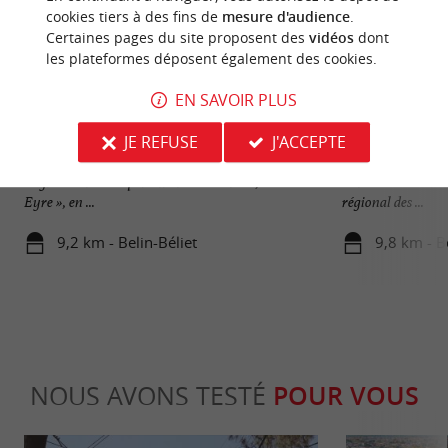
cookies tiers à des fins de
mesure d'audience
.
Certaines pages du site proposent des
vidéos
dont
les plateformes déposent également des cookies.
EN SAVOIR PLUS
Les Vallées de la Leyre
Parc naturel régi
JE REFUSE
J'ACCEPTE
Les vallées de la Leyre Elle porte le nom de «
Bienvenu.e.s dans 
Leyre » dans le département des Landes, et d'«
Landes et Bassin 
Eyre », en ...
régional des ...
9,2 km - Belin-Béliet
9,8 km - B
NOUS AVONS TESTÉ
POUR VOUS