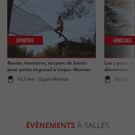
Sportive
Familiale
Bassin Aventures, un parc de loisirs
Les 7 ports d
pour petits et grand à Gujan-Mestras
découverte en
18,5 km - Gujan-Mestras
18,5 km -
ÉVÈNEMENTS
À SALLES