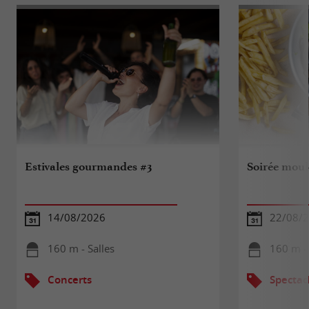
Estivales gourmandes #3
Soirée moule
14/08/2026
22/08/
160 m - Salles
160 m - 
Concerts
Spectac